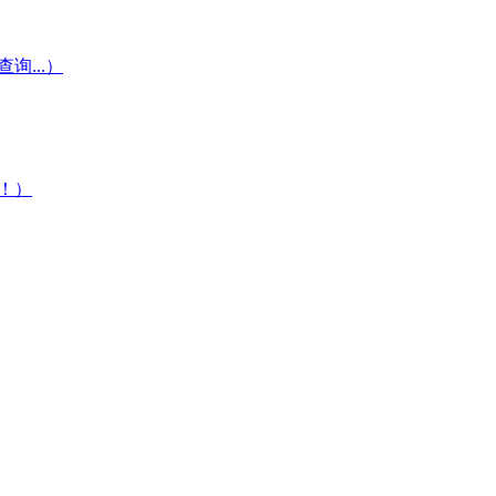
...）
！）