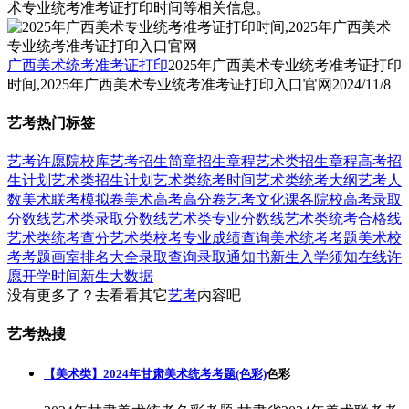
术专业统考准考证打印时间等相关信息。
广西美术统考准考证打印
2025年广西美术专业统考准考证打印
时间,2025年广西美术专业统考准考证打印入口官网
2024/11/8
艺考热门标签
艺考
许愿
院校库
艺考招生简章
招生章程
艺术类招生章程
高考招
生计划
艺术类招生计划
艺术类统考时间
艺术类统考大纲
艺考人
数
美术联考模拟卷
美术高考高分卷
艺考文化课
各院校高考录取
分数线
艺术类录取分数线
艺术类专业分数线
艺术类统考合格线
艺术类统考查分
艺术类校考专业成绩查询
美术统考考题
美术校
考考题
画室排名大全
录取查询
录取通知书
新生入学须知
在线许
愿
开学时间
新生大数据
没有更多了？去看看其它
艺考
内容吧
艺考热搜
【美术类】2024年甘肃美术统考考题(色彩)
色彩