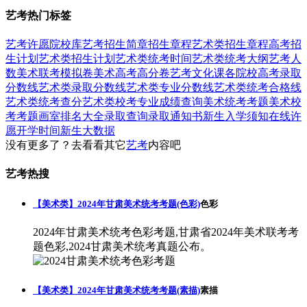
艺考热门标签
艺考
许愿
院校库
艺考招生简章
招生章程
艺术类招生章程
高考招
生计划
艺术类招生计划
艺术类统考时间
艺术类统考大纲
艺考人
数
美术联考模拟卷
美术高考高分卷
艺考文化课
各院校高考录取
分数线
艺术类录取分数线
艺术类专业分数线
艺术类统考合格线
艺术类统考查分
艺术类校考专业成绩查询
美术统考考题
美术校
考考题
画室排名大全
录取查询
录取通知书
新生入学须知
在线许
愿
开学时间
新生大数据
没有更多了？去看看其它
艺考
内容吧
艺考热搜
【美术类】2024年甘肃美术统考考题(色彩)
色彩
2024年甘肃美术统考色彩考题,甘肃省2024年美术联考考
题色彩,2024甘肃美术统考真题公布。
【美术类】2024年甘肃美术统考考题(素描)
素描