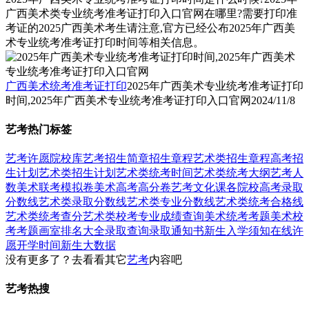
广西美术类专业统考准考证打印入口官网在哪里?需要打印准
考证的2025广西美术考生请注意,官方已经公布2025年广西美
术专业统考准考证打印时间等相关信息。
广西美术统考准考证打印
2025年广西美术专业统考准考证打印
时间,2025年广西美术专业统考准考证打印入口官网
2024/11/8
艺考热门标签
艺考
许愿
院校库
艺考招生简章
招生章程
艺术类招生章程
高考招
生计划
艺术类招生计划
艺术类统考时间
艺术类统考大纲
艺考人
数
美术联考模拟卷
美术高考高分卷
艺考文化课
各院校高考录取
分数线
艺术类录取分数线
艺术类专业分数线
艺术类统考合格线
艺术类统考查分
艺术类校考专业成绩查询
美术统考考题
美术校
考考题
画室排名大全
录取查询
录取通知书
新生入学须知
在线许
愿
开学时间
新生大数据
没有更多了？去看看其它
艺考
内容吧
艺考热搜