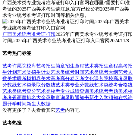
广西美术类专业统考准考证打印入口官网在哪里?需要打印准
考证的2025广西美术考生请注意,官方已经公布2025年广西美
术专业统考准考证打印时间等相关信息。
广西美术统考准考证打印
2025年广西美术专业统考准考证打印
时间,2025年广西美术专业统考准考证打印入口官网
2024/11/8
艺考热门标签
艺考
许愿
院校库
艺考招生简章
招生章程
艺术类招生章程
高考招
生计划
艺术类招生计划
艺术类统考时间
艺术类统考大纲
艺考人
数
美术联考模拟卷
美术高考高分卷
艺考文化课
各院校高考录取
分数线
艺术类录取分数线
艺术类专业分数线
艺术类统考合格线
艺术类统考查分
艺术类校考专业成绩查询
美术统考考题
美术校
考考题
画室排名大全
录取查询
录取通知书
新生入学须知
在线许
愿
开学时间
新生大数据
没有更多了？去看看其它
艺考
内容吧
艺考热搜