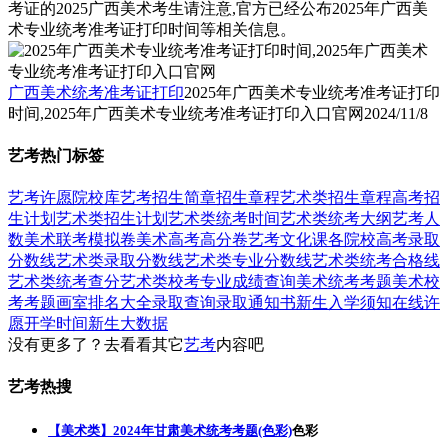
考证的2025广西美术考生请注意,官方已经公布2025年广西美
术专业统考准考证打印时间等相关信息。
广西美术统考准考证打印
2025年广西美术专业统考准考证打印
时间,2025年广西美术专业统考准考证打印入口官网
2024/11/8
艺考热门标签
艺考
许愿
院校库
艺考招生简章
招生章程
艺术类招生章程
高考招
生计划
艺术类招生计划
艺术类统考时间
艺术类统考大纲
艺考人
数
美术联考模拟卷
美术高考高分卷
艺考文化课
各院校高考录取
分数线
艺术类录取分数线
艺术类专业分数线
艺术类统考合格线
艺术类统考查分
艺术类校考专业成绩查询
美术统考考题
美术校
考考题
画室排名大全
录取查询
录取通知书
新生入学须知
在线许
愿
开学时间
新生大数据
没有更多了？去看看其它
艺考
内容吧
艺考热搜
【美术类】2024年甘肃美术统考考题(色彩)
色彩