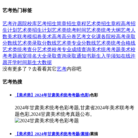
艺考热门标签
艺考
许愿
院校库
艺考招生简章
招生章程
艺术类招生章程
高考招
生计划
艺术类招生计划
艺术类统考时间
艺术类统考大纲
艺考人
数
美术联考模拟卷
美术高考高分卷
艺考文化课
各院校高考录取
分数线
艺术类录取分数线
艺术类专业分数线
艺术类统考合格线
艺术类统考查分
艺术类校考专业成绩查询
美术统考考题
美术校
考考题
画室排名大全
录取查询
录取通知书
新生入学须知
在线许
愿
开学时间
新生大数据
没有更多了？去看看其它
艺考
内容吧
艺考热搜
【美术类】2024年甘肃美术统考考题(色彩)
色彩
2024年甘肃美术统考色彩考题,甘肃省2024年美术联考考
题色彩,2024甘肃美术统考真题公布。
【美术类】2024年甘肃美术统考考题(素描)
素描