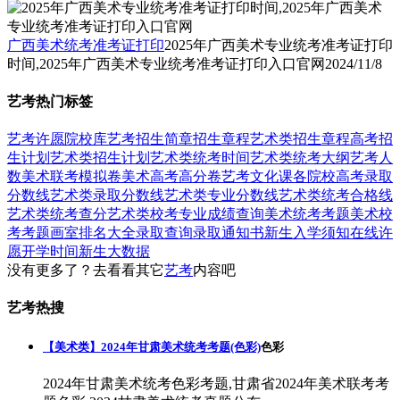
广西美术统考准考证打印
2025年广西美术专业统考准考证打印
时间,2025年广西美术专业统考准考证打印入口官网
2024/11/8
艺考热门标签
艺考
许愿
院校库
艺考招生简章
招生章程
艺术类招生章程
高考招
生计划
艺术类招生计划
艺术类统考时间
艺术类统考大纲
艺考人
数
美术联考模拟卷
美术高考高分卷
艺考文化课
各院校高考录取
分数线
艺术类录取分数线
艺术类专业分数线
艺术类统考合格线
艺术类统考查分
艺术类校考专业成绩查询
美术统考考题
美术校
考考题
画室排名大全
录取查询
录取通知书
新生入学须知
在线许
愿
开学时间
新生大数据
没有更多了？去看看其它
艺考
内容吧
艺考热搜
【美术类】2024年甘肃美术统考考题(色彩)
色彩
2024年甘肃美术统考色彩考题,甘肃省2024年美术联考考