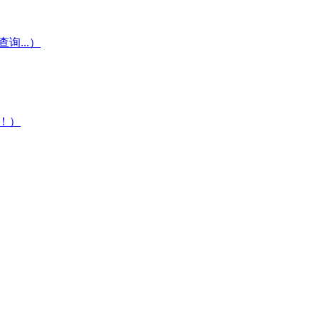
...）
！）