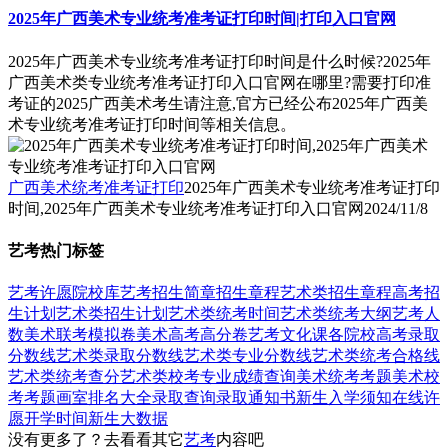
2025年广西美术专业统考准考证打印时间|打印入口官网
2025年广西美术专业统考准考证打印时间是什么时候?2025年
广西美术类专业统考准考证打印入口官网在哪里?需要打印准
考证的2025广西美术考生请注意,官方已经公布2025年广西美
术专业统考准考证打印时间等相关信息。
广西美术统考准考证打印
2025年广西美术专业统考准考证打印
时间,2025年广西美术专业统考准考证打印入口官网
2024/11/8
艺考热门标签
艺考
许愿
院校库
艺考招生简章
招生章程
艺术类招生章程
高考招
生计划
艺术类招生计划
艺术类统考时间
艺术类统考大纲
艺考人
数
美术联考模拟卷
美术高考高分卷
艺考文化课
各院校高考录取
分数线
艺术类录取分数线
艺术类专业分数线
艺术类统考合格线
艺术类统考查分
艺术类校考专业成绩查询
美术统考考题
美术校
考考题
画室排名大全
录取查询
录取通知书
新生入学须知
在线许
愿
开学时间
新生大数据
没有更多了？去看看其它
艺考
内容吧