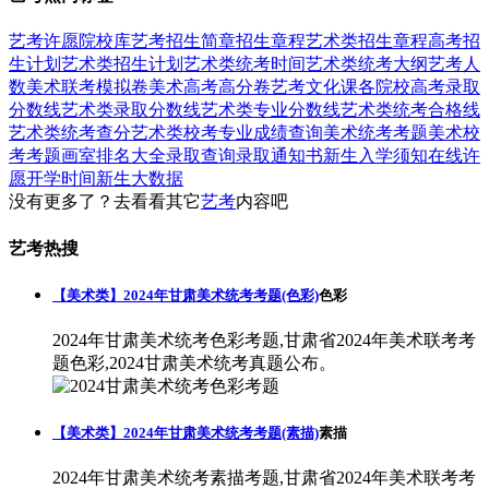
艺考
许愿
院校库
艺考招生简章
招生章程
艺术类招生章程
高考招
生计划
艺术类招生计划
艺术类统考时间
艺术类统考大纲
艺考人
数
美术联考模拟卷
美术高考高分卷
艺考文化课
各院校高考录取
分数线
艺术类录取分数线
艺术类专业分数线
艺术类统考合格线
艺术类统考查分
艺术类校考专业成绩查询
美术统考考题
美术校
考考题
画室排名大全
录取查询
录取通知书
新生入学须知
在线许
愿
开学时间
新生大数据
没有更多了？去看看其它
艺考
内容吧
艺考热搜
【美术类】2024年甘肃美术统考考题(色彩)
色彩
2024年甘肃美术统考色彩考题,甘肃省2024年美术联考考
题色彩,2024甘肃美术统考真题公布。
【美术类】2024年甘肃美术统考考题(素描)
素描
2024年甘肃美术统考素描考题,甘肃省2024年美术联考考