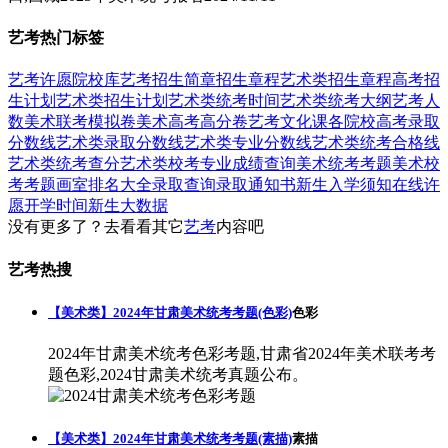
艺考热门标签
艺考
许愿
院校库
艺考招生简章
招生章程
艺术类招生章程
高考招
生计划
艺术类招生计划
艺术类统考时间
艺术类统考大纲
艺考人
数
美术联考模拟卷
美术高考高分卷
艺考文化课
各院校高考录取
分数线
艺术类录取分数线
艺术类专业分数线
艺术类统考合格线
艺术类统考查分
艺术类校考专业成绩查询
美术统考考题
美术校
考考题
画室排名大全
录取查询
录取通知书
新生入学须知
在线许
愿
开学时间
新生大数据
没有更多了？去看看其它
艺考
内容吧
艺考热搜
【美术类】2024年甘肃美术统考考题(色彩)
色彩
2024年甘肃美术统考色彩考题,甘肃省2024年美术联考考
题色彩,2024甘肃美术统考真题公布。
【美术类】2024年甘肃美术统考考题(素描)
素描