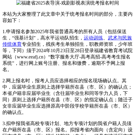
本站为大家整理了此文章中关于统考报名时间的部分，主要内
容如下：
1.申请报名参加2025年我省普通高考的所有人员（包括保送
生，“强基计划”，高水平运动队招生，
运动训练
、
武术与民族
传统体育
专业招生，残疾考生单独招生，职教师资班，少年班
等，下同）须于2024年10月23日至28日登录福建省教育考试院
网站（www.eeafj.cn）“数字服务大厅-高考高招-高考考生报名
系统”，进行网上账号注册、报名和缴费，逾期不予网上报
名。
2.网上报名时，报考人员应选择相应的报名现场确认点。其
中，应届毕业生原则上选择学籍所在县（市、区）的确认点；
本省户籍非应届毕业生（含往届毕业生和同等学力人员，下
同）原则上选择户籍所在县（市、区）的指定确认点；随迁子
女非应届毕业生应选择原高中阶段学校学籍所在县（市、区）
的确认点。
3.拟申报我省高校专项计划、地方专项计划的我省户籍人员须
在户籍所在县（市、区）报名。拟报考省内面向（含定向）设