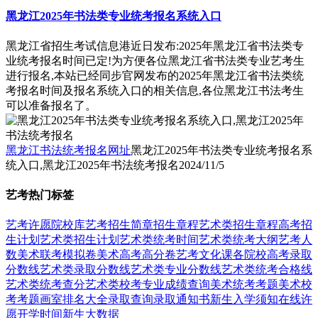
黑龙江2025年书法类专业统考报名系统入口
黑龙江省招生考试信息港近日发布:2025年黑龙江省书法类专
业统考报名时间已定!为方便各位黑龙江省书法类专业艺考生
进行报名,本站已经同步官网发布的2025年黑龙江省书法类统
考报名时间及报名系统入口的相关信息,各位黑龙江书法考生
可以准备报名了。
黑龙江书法统考报名网址
黑龙江2025年书法类专业统考报名系
统入口,黑龙江2025年书法统考报名
2024/11/5
艺考热门标签
艺考
许愿
院校库
艺考招生简章
招生章程
艺术类招生章程
高考招
生计划
艺术类招生计划
艺术类统考时间
艺术类统考大纲
艺考人
数
美术联考模拟卷
美术高考高分卷
艺考文化课
各院校高考录取
分数线
艺术类录取分数线
艺术类专业分数线
艺术类统考合格线
艺术类统考查分
艺术类校考专业成绩查询
美术统考考题
美术校
考考题
画室排名大全
录取查询
录取通知书
新生入学须知
在线许
愿
开学时间
新生大数据