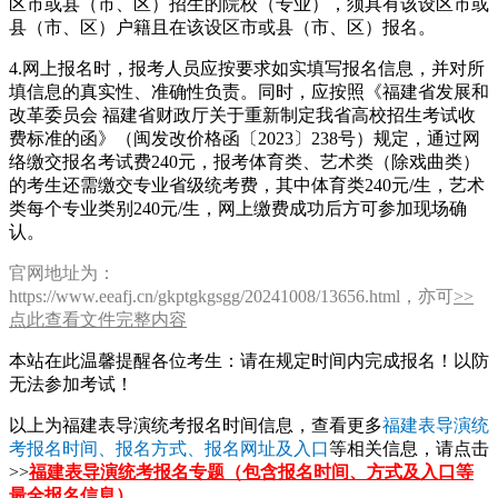
区市或县（市、区）招生的院校（专业），须具有该设区市或
县（市、区）户籍且在该设区市或县（市、区）报名。
4.网上报名时，报考人员应按要求如实填写报名信息，并对所
填信息的真实性、准确性负责。同时，应按照《福建省发展和
改革委员会 福建省财政厅关于重新制定我省高校招生考试收
费标准的函》（闽发改价格函〔2023〕238号）规定，通过网
络缴交报名考试费240元，报考体育类、艺术类（除戏曲类）
的考生还需缴交专业省级统考费，其中体育类240元/生，艺术
类每个专业类别240元/生，网上缴费成功后方可参加现场确
认。
官网地址为：
https://www.eeafj.cn/gkptgkgsgg/20241008/13656.html，亦可
>>
点此查看文件完整内容
本站在此温馨提醒各位考生：请在规定时间内完成报名！以防
无法参加考试！
以上为福建表导演统考报名时间信息，查看更多
福建表导演统
考报名时间、报名方式、报名网址及入口
等相关信息，请点击
>>
福建表导演统考报名专题（包含报名时间、方式及入口等
最全报名信息）