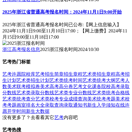
2025年浙江省普通高考报名时间：2024年11月1日9:00开始
2025年浙江省普通高考报名时间已公布:【网上信息输入】
2024年11月1日9:00至11月10日17:00；【网上缴费】2024年11
月15日9:00至11月18日17:00
浙江高考报名信息
2025浙江报名时间
2024/10/30
艺考热门标签
艺考
许愿
院校库
艺考招生简章
招生章程
艺术类招生章程
高考招
生计划
艺术类招生计划
艺术类统考时间
艺术类统考大纲
艺考人
数
美术联考模拟卷
美术高考高分卷
艺考文化课
各院校高考录取
分数线
艺术类录取分数线
艺术类专业分数线
艺术类统考合格线
艺术类统考查分
艺术类校考专业成绩查询
美术统考考题
美术校
考考题
画室排名大全
录取查询
录取通知书
新生入学须知
在线许
愿
开学时间
新生大数据
没有更多了？去看看其它
艺考
内容吧
艺考热搜