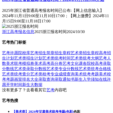
2025年浙江省普通高考报名时间已公布:【网上信息输入】
2024年11月1日9:00至11月10日17:00；【网上缴费】2024年11
月15日9:00至11月18日17:00
浙江高考报名信息
2025浙江报名时间
2024/10/30
艺考热门标签
艺考
许愿
院校库
艺考招生简章
招生章程
艺术类招生章程
高考招
生计划
艺术类招生计划
艺术类统考时间
艺术类统考大纲
艺考人
数
美术联考模拟卷
美术高考高分卷
艺考文化课
各院校高考录取
分数线
艺术类录取分数线
艺术类专业分数线
艺术类统考合格线
艺术类统考查分
艺术类校考专业成绩查询
美术统考考题
美术校
考考题
画室排名大全
录取查询
录取通知书
新生入学须知
在线许
愿
开学时间
新生大数据
没有更多了？去看看其它
艺考
内容吧
艺考热搜
【美术类】2024年甘肃美术统考考题(色彩)
色彩