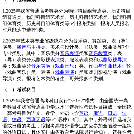
1.2025年我省普通高考科类分为物理科目组普通类、历史科目
组普通类、物理科目组艺术类、历史科目组艺术类、物理科目
组体育类、历史科目组体育类等6个报考类别，报考人员报名
时只能从中选择1类。
2.2025年艺术类专业省级统考分为音乐类、舞蹈类、表（导）
演类、
播音与主持
类、美术与设计类、书法类、戏曲类等7个
专业类别。其中，音乐类分
音乐表演
类和
音乐教育
类；表
（导）演类分戏剧影视
表演
类、服装表演类和
戏剧影视导演
类；戏曲类分
音乐表演
（
戏曲音乐
）类、
作曲与作曲技术理论
（戏曲音乐）类、表演（
戏曲表演
）类和戏剧影视导演（戏曲
导演）类。报考艺术类的考生，可兼报多个类别。
（二）考试科目
1.2025年我省普通高考科目实行“3+1+2”模式，由全国统一高
考科目和我省普通高中学业水平选择性考试科目组成。全国统
一高考科目为语文、数学、外语（含
英语
、
俄语
、
日语
、
法
语
、
德语
、
西班牙语
等6个语种）3门。其中，外语科目选考英
语或日语的考生，拟报考高校外语专业的应参加全省统一组织
的外语口试，具体安排由省教育考试院另行通知）。选择性考