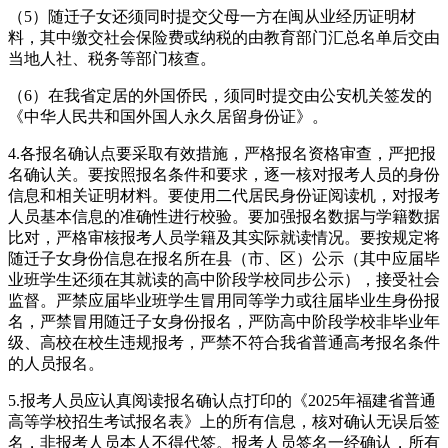
（5）随迁子女还须同时提交父母一方在闽从业经历证明材
料，其中缴交社会保险费或纳税的由教育部门汇总名单后交由
当地人社、税务等部门核查。
（6）在我省定居的外国侨民，须同时提交由公安机关签发的
《中华人民共和国外国人永久居留身份证》。
4.各报名确认点要采取有效措施，严格报名资格审查，严把报
名确认关。要按照报名条件和要求，逐一核对报考人员的身份
信息和相关证明材料。要使用二代居民身份证阅读机，对报考
人员基本信息的准确性进行校验。要加强报名数据与学籍数据
比对，严格审核报考人员学籍及其实际就读情况。要按规定将
随迁子女身份信息在报名所在县（市、区）公示（其中应届毕
业班学生还须在其就读的高中阶段学校同步公示），接受社会
监督。严禁应届毕业班学生冒用同等学力或往届毕业生身份报
名，严禁冒用随迁子女身份报名，严防高中阶段学校非毕业年
级、高校在校生违规报考，严禁不符合我省普通高考报名条件
的人员报名。
5.报考人员应认真阅读报名确认点打印的《2025年福建省普通
高等学校招生考试报名表》上的所有信息，核对确认无误后签
名，非报考人员本人不得代签。报考人员签名一经确认，所有