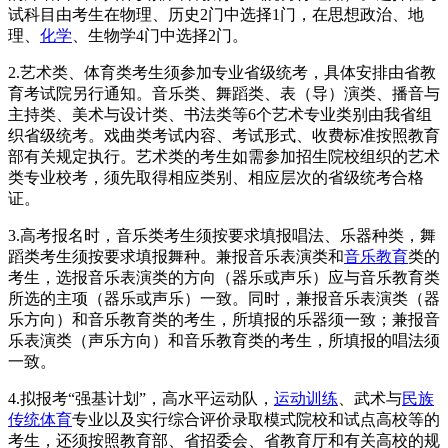
试科目由考生在物理、历史2门中选择1门，在思想政治、地
理、
化学
、生物学4门中选择2门。
2.艺术类、体育类考生须参加专业省级统考，具体安排由省教
育考试院另行通知。音乐类、舞蹈类、表（导）演类、播音与
主持类、美术与设计类、书法类等6个艺术专业类别由我省组
织省级统考。戏曲类考试内容、考试形式、收费标准按照教育
部有关规定执行。艺术类的考生如需参加招生院校组织的艺术
类专业校考，须先取得相应类别、相应层次的省级统考合格
证。
3.高考报名时，音乐类考生须按要求填报唱法、乐器种类，舞
蹈类考生须按要求填报舞种。兼报音乐表演类和
音乐教育
类的
考生，选报音乐表演类的方向（器乐或声乐）应与音乐教育类
所选的主项（器乐或声乐）一致。同时，兼报音乐表演类（器
乐方向）和音乐教育类的考生，所填报的乐器须一致；兼报音
乐表演类（声乐方向）和音乐教育类的考生，所填报的唱法须
一致。
4.拟报考“强基计划”，高水平运动队，
运动训练
、武术与
民族
传统体育
专业以及实行综合评价录取模式院校和试点高校等的
考生，还须按照教育部、省招委会、省教育厅和有关高校的规