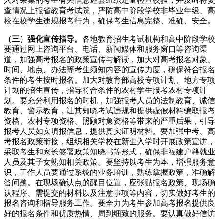
人对采集的考生有关信息逐县组织定量检查校验，并及时将复
查情况上报省教育考试院，严防高中阶段学校非毕业年级、高
校在校学生违规报考行为，确保考生信息完整、准确、安全。
（
三
）
强化宣传指导
。
各地教育招生考试机构和高中阶段学校
要通过网上咨询平台、电话、新闻媒体和服务窗口等咨询渠
道，加强高考报名的政策宣传与解读，加大对高考报名对象、
时间、地点、办法等考生须知内容的宣传力度，确保符合报名
条件的考生按时报名。加大对教育部高校专项计划、地方专项
计划的招生宣传，指导符合条件的农村学生报考农村专项计
划。要充分利用报名的时机，加强报考人员的法制教育、诚信
教育、警示教育，让其知晓考试违规和提供虚假材料骗取报考
资格、农村专项资格、照顾对象资格等带来的严重后果，引导
报考人员如实填报信息，提供真实证明材料。要加强中考、高
考报名政策衔接，组织相关学校在新生入学时开展政策宣讲，
采取考生和家长签署政策知晓书等形式，确保非福建户籍就业
人员及其子女熟知相关政策。要坚持以考生为本，增强服务意
识，工作人员要通过系统的业务培训，熟练掌握政策，准确解
答问题。在现场确认点的醒目位置，应张贴报名政策、现场确
认程序、需提交的材料以及注意事项等内容，切实做好考生的
报名咨询和指导服务工作。要全力为考生参加高考报名提供良
好的报名条件和优质热情、周到细致的服务。要认真做好信访