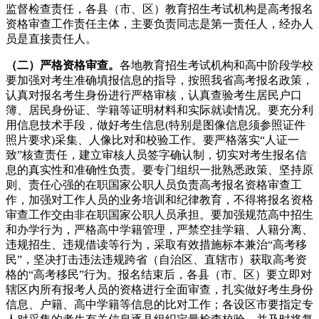
监督检查责任，各县（市、区）教育招生考试机构是高考报名
资格审查工作责任主体，主要负责同志是第一责任人，经办人
员是直接责任人。
（二）严格资格审查。
各地教育招生考试机构和高中阶段学校
要加强对考生准确填报信息的指导，按照我省高考报名政策，
认真对报名考生身份进行严格审核，认真查验考生居民户口
簿、居民身份证、学籍等证明材料和实际就读情况。要充分利
用信息技术手段，做好考生信息(特别是图像信息须参照证件
照片要求)采集、人像比对和校验工作。要严格落实“人证一
致”核查责任，建立审核人员签字确认制，切实对考生报名信
息的真实性和准确性负责。要专门组织一批熟悉政策、坚持原
则、责任心强的在职国家公职人员负责高考报名资格审查工
作，加强对工作人员的业务培训和纪律教育，不得将报名资格
审查工作交由非在职国家公职人员承担。要加强规范高中招生
和办学行为，严格高中学籍管理，严禁空挂学籍、人籍分离、
违规招生、违规借读等行为，采取有效措施标本兼治“高考移
民”，坚决打击违法违规跨省（自治区、直辖市）获取高考资
格的“高考移民”行为。报名结束后，各县（市、区）要立即对
辖区内所有报考人员的资格进行全面审查，扎实做好考生身份
信息、户籍、高中学籍等信息的比对工作；各设区市要指定专