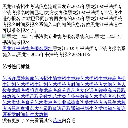
黑龙江省招生考试信息港近日发布:2025年黑龙江省书法类专
业统考报名时间已定!为方便各位黑龙江省书法类专业艺考生
进行报名,本站已经同步官网发布的2025年黑龙江省书法类统
考报名时间及报名系统入口的相关信息,各位黑龙江书法考生
可以准备报名了。
黑龙江书法统考报名网址
黑龙江2025年书法类专业统考报名系
统入口,黑龙江2025年书法统考报名
2024/11/5
艺考热门标签
艺考
许愿
院校库
艺考招生简章
招生章程
艺术类招生章程
高考招
生计划
艺术类招生计划
艺术类统考时间
艺术类统考大纲
艺考人
数
美术联考模拟卷
美术高考高分卷
艺考文化课
各院校高考录取
分数线
艺术类录取分数线
艺术类专业分数线
艺术类统考合格线
艺术类统考查分
艺术类校考专业成绩查询
美术统考考题
美术校
考考题
画室排名大全
录取查询
录取通知书
新生入学须知
在线许
愿
开学时间
新生大数据
没有更多了？去看看其它
艺考
内容吧