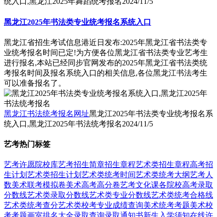
统入口,黑龙江2025年舞蹈统考报名
2024/11/5
黑龙江2025年书法类专业统考报名系统入口
黑龙江省招生考试信息港近日发布:2025年黑龙江省书法类专
业统考报名时间已定!为方便各位黑龙江省书法类专业艺考生
进行报名,本站已经同步官网发布的2025年黑龙江省书法类统
考报名时间及报名系统入口的相关信息,各位黑龙江书法考生
可以准备报名了。
黑龙江书法统考报名网址
黑龙江2025年书法类专业统考报名系
统入口,黑龙江2025年书法统考报名
2024/11/5
艺考热门标签
艺考
许愿
院校库
艺考招生简章
招生章程
艺术类招生章程
高考招
生计划
艺术类招生计划
艺术类统考时间
艺术类统考大纲
艺考人
数
美术联考模拟卷
美术高考高分卷
艺考文化课
各院校高考录取
分数线
艺术类录取分数线
艺术类专业分数线
艺术类统考合格线
艺术类统考查分
艺术类校考专业成绩查询
美术统考考题
美术校
考考题
画室排名大全
录取查询
录取通知书
新生入学须知
在线许