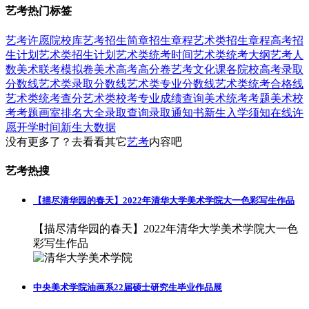
艺考热门标签
艺考
许愿
院校库
艺考招生简章
招生章程
艺术类招生章程
高考招
生计划
艺术类招生计划
艺术类统考时间
艺术类统考大纲
艺考人
数
美术联考模拟卷
美术高考高分卷
艺考文化课
各院校高考录取
分数线
艺术类录取分数线
艺术类专业分数线
艺术类统考合格线
艺术类统考查分
艺术类校考专业成绩查询
美术统考考题
美术校
考考题
画室排名大全
录取查询
录取通知书
新生入学须知
在线许
愿
开学时间
新生大数据
没有更多了？去看看其它
艺考
内容吧
艺考热搜
【描尽清华园的春天】2022年清华大学美术学院大一色彩写生作品
【描尽清华园的春天】2022年清华大学美术学院大一色
彩写生作品
中央美术学院油画系22届硕士研究生毕业作品展