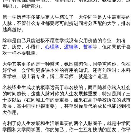
用能力、创新能力。
第一学历差不多能决定人生档次了，大学同学是人生最重要的
人脉，不管什么专业都要尽可能挤进同考分匹配的大学，排名
越高越好。
除非是自己只能进极不愿意学或没有实用价值的专业，如考
古、历史、小语种、
心理学
、
逻辑学
、
哲学
等，但如果孩子喜
欢一样不要犹豫。
大学其实更多的是一种熏陶，氛围熏陶你，同学熏陶你。你在
好学校，会学到更多课本外的有用的知识。还有句话叫：本科
看学校，硕士看专业，博士看导师，就是这个道理。
名校毕业生成功的概率远高于非名校的，而且随着你踏入社会
的时间越长，这些人脉对你的人生发展越重要，特别是到了三
十岁以后（在同城工作的更重要，如果在高中学校所在的城市
发展，高中同学也很重要），甚至对你后代的成长也能起到很
大作用。
有利于你人生发展和生活最重要的两个人脉圈子，就是中学同
学圈和大学同学圈。你的知己，你一生互相扶助的朋友，你平