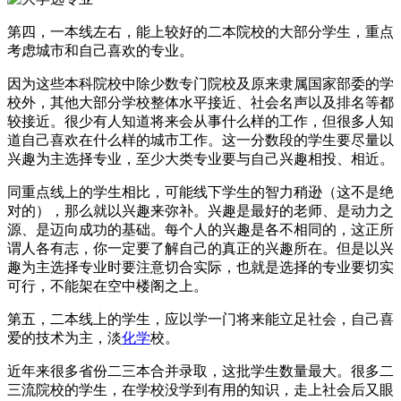
第四，一本线左右，能上较好的二本院校的大部分学生，重点
考虑城市和自己喜欢的专业。
因为这些本科院校中除少数专门院校及原来隶属国家部委的学
校外，其他大部分学校整体水平接近、社会名声以及排名等都
较接近。很少有人知道将来会从事什么样的工作，但很多人知
道自己喜欢在什么样的城市工作。这一分数段的学生要尽量以
兴趣为主选择专业，至少大类专业要与自己兴趣相投、相近。
同重点线上的学生相比，可能线下学生的智力稍逊（这不是绝
对的），那么就以兴趣来弥补。兴趣是最好的老师、是动力之
源、是迈向成功的基础。每个人的兴趣是各不相同的，这正所
谓人各有志，你一定要了解自己的真正的兴趣所在。但是以兴
趣为主选择专业时要注意切合实际，也就是选择的专业要切实
可行，不能架在空中楼阁之上。
第五，二本线上的学生，应以学一门将来能立足社会，自己喜
爱的技术为主，淡
化学
校。
近年来很多省份二三本合并录取，这批学生数量最大。很多二
三流院校的学生，在学校没学到有用的知识，走上社会后又眼