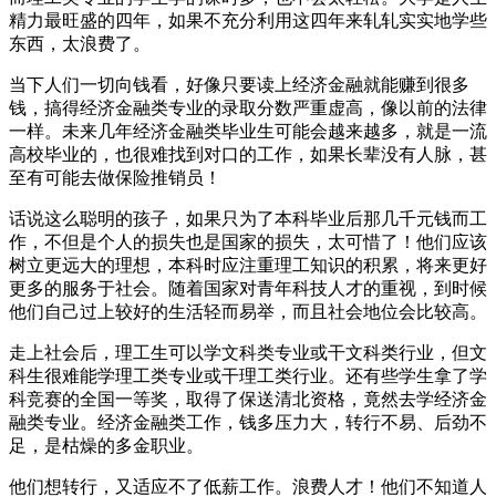
精力最旺盛的四年，如果不充分利用这四年来轧轧实实地学些
东西，太浪费了。
当下人们一切向钱看，好像只要读上经济金融就能赚到很多
钱，搞得经济金融类专业的录取分数严重虚高，像以前的法律
一样。未来几年经济金融类毕业生可能会越来越多，就是一流
高校毕业的，也很难找到对口的工作，如果长辈没有人脉，甚
至有可能去做保险推销员！
话说这么聪明的孩子，如果只为了本科毕业后那几千元钱而工
作，不但是个人的损失也是国家的损失，太可惜了！他们应该
树立更远大的理想，本科时应注重理工知识的积累，将来更好
更多的服务于社会。随着国家对青年科技人才的重视，到时候
他们自己过上较好的生活轻而易举，而且社会地位会比较高。
走上社会后，理工生可以学文科类专业或干文科类行业，但文
科生很难能学理工类专业或干理工类行业。还有些学生拿了学
科竞赛的全国一等奖，取得了保送清北资格，竟然去学经济金
融类专业。经济金融类工作，钱多压力大，转行不易、后劲不
足，是枯燥的多金职业。
他们想转行，又适应不了低薪工作。浪费人才！他们不知道人