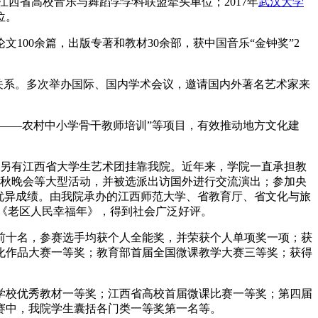
江西省高校音乐与舞蹈学学科联盟牵头单位；2017年
武汉大学
位。
100余篇，出版专著和教材30余部，获中国音乐“金钟奖”2
学等建立了合作关系。多次举办国际、国内学术会议，邀请国内外著名艺术家来
——农村中小学骨干教师培训”等项目，有效推动地方文化建
，另有江西省大学生艺术团挂靠我院。近年来，学院一直承担教
视中秋晚会等大型活动，并被选派出访国外进行交流演出；参加央
优异成绩。由我院承办的江西师范大学、省教育厅、省文化与旅
节目《老区人民幸福年》，得到社会广泛好评。
前十名，参赛选手均获个人全能奖，并荣获个人单项奖一项；获
化作品大赛一等奖；教育部首届全国微课教学大赛三等奖；获得
学校优秀教材一等奖；江西省高校首届微课比赛一等奖；第四届
赛中，我院学生囊括各门类一等奖第一名等。