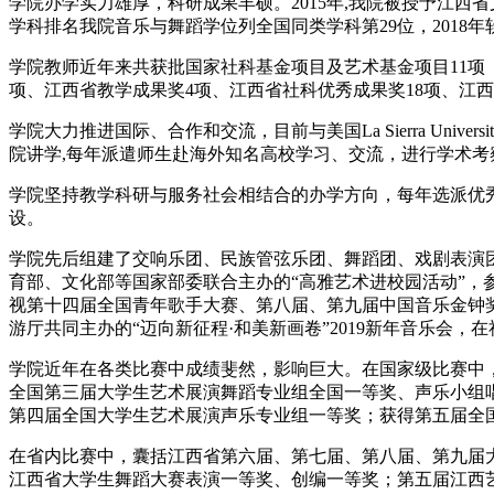
学院办学实力雄厚，科研成果丰硕。2015年,我院被授予江西
学科排名我院音乐与舞蹈学位列全国同类学科第29位，2018
学院教师近年来共获批国家社科基金项目及艺术基金项目11项（
项、江西省教学成果奖4项、江西省社科优秀成果奖18项、江西
学院大力推进国际、合作和交流，目前与美国La Sierra Unive
院讲学,每年派遣师生赴海外知名高校学习、交流，进行学术考
学院坚持教学科研与服务社会相结合的办学方向，每年选派优
设。
学院先后组建了交响乐团、民族管弦乐团、舞蹈团、戏剧表演
育部、文化部等国家部委联合主办的“高雅艺术进校园活动”，参
视第十四届全国青年歌手大赛、第八届、第九届中国音乐金钟
游厅共同主办的“迈向新征程·和美新画卷”2019新年音乐会
学院近年在各类比赛中成绩斐然，影响巨大。在国家级比赛中
全国第三届大学生艺术展演舞蹈专业组全国一等奖、声乐小组
第四届全国大学生艺术展演声乐专业组一等奖；获得第五届全
在省内比赛中，囊括江西省第六届、第七届、第八届、第九届
江西省大学生舞蹈大赛表演一等奖、创编一等奖；第五届江西