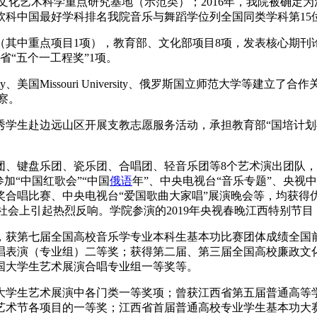
省文化艺术科学重点研究基地（示范类）；2016年，我院被确定为
年软科中国最好学科排名我院音乐与舞蹈学位列全国同类学科第15
其中重点项目1项），教育部、文化部项目8项，发表核心期刊论文
省“五个一工程奖”1项。
rsity、美国Missouri University、俄罗斯国立师范大
察。
秀学生赴边远山区开展支教志愿服务活动，承担教育部“国培计划
团、键盘乐团、瓷乐团、合唱团、轻音乐团等8个艺术演出团队
加“中国红歌会”“中国
俄语
年”、中央电视台“音乐专题”、央
奖合唱比赛、中央电视台“爱国歌曲大家唱”展演晚会等，均获得
，在社会上引起热烈反响。学院参演的2019年央视春晚江西特别
，获第七届全国高校音乐学专业本科生基本功比赛团体成绩全国
唱表演（专业组）二等奖；获得第二届、第三届全国高校廉政文
国大学生艺术展演合唱专业组一等奖等。
大学生艺术展演中各门类一等奖项；曾获江西省第五届普通高等
艺术节各项目的一等奖；江西省首届普通高校专业学生基本功大