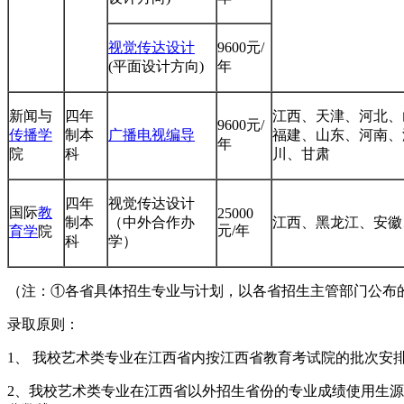
视觉传达设计
9600元/
(平面设计方向)
年
新闻与
四年
江西、天津、河北、
9600元/
传播学
制本
广播电视编导
福建、山东、河南、
年
院
科
川、甘肃
四年
视觉传达设计
国际
教
25000
制本
（中外合作办
江西、黑龙江、安徽
元/年
育学
院
科
学）
（注：①各省具体招生专业与计划，以各省招生主管部门公布
录取原则：
1、 我校艺术类专业在江西省内按江西省教育考试院的批次安排
2、我校艺术类专业在江西省以外招生省份的专业成绩使用生