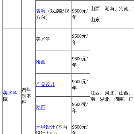
山西、湖南、河南、
表演
（戏剧影视
9600元/
方向）
年
山东
9600元/
美术学
年
9600元/
绘画
年
9600元/
产品设计
年
四年
美术学
江西、河北、山西、
制本
院
南、湖北、湖南、广
科
9600元/
动画
年
环境设计
(室内
9600元/
设计方向)
年