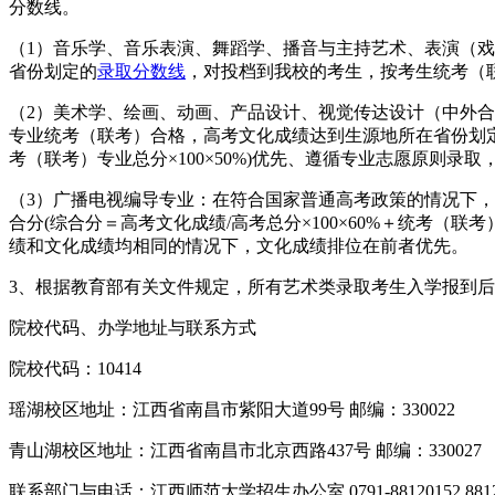
分数线。
（1）音乐学、音乐表演、舞蹈学、播音与主持艺术、表演（
省份划定的
录取分数线
，对投档到我校的考生，按考生统考（
（2）美术学、绘画、动画、产品设计、视觉传达设计（中外合作
专业统考（联考）合格，高考文化成绩达到生源地所在省份划定的
考（联考）专业总分×100×50%)优先、遵循专业志愿原则
（3）广播电视编导专业：在符合国家普通高考政策的情况下
合分(综合分＝高考文化成绩/高考总分×100×60%＋统考（
绩和文化成绩均相同的情况下，文化成绩排位在前者优先。
3、根据教育部有关文件规定，所有艺术类录取考生入学报到
院校代码、办学地址与联系方式
院校代码：10414
瑶湖校区地址：江西省南昌市紫阳大道99号 邮编：330022
青山湖校区地址：江西省南昌市北京西路437号 邮编：330027
联系部门与电话：江西师范大学招生办公室 0791-88120152 8812