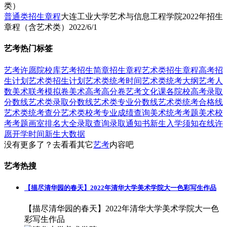
普通类招生章程
大连工业大学艺术与信息工程学院2022年招生
章程（含艺术类）
2022/6/1
艺考热门标签
艺考
许愿
院校库
艺考招生简章
招生章程
艺术类招生章程
高考招
生计划
艺术类招生计划
艺术类统考时间
艺术类统考大纲
艺考人
数
美术联考模拟卷
美术高考高分卷
艺考文化课
各院校高考录取
分数线
艺术类录取分数线
艺术类专业分数线
艺术类统考合格线
艺术类统考查分
艺术类校考专业成绩查询
美术统考考题
美术校
考考题
画室排名大全
录取查询
录取通知书
新生入学须知
在线许
愿
开学时间
新生大数据
没有更多了？去看看其它
艺考
内容吧
艺考热搜
【描尽清华园的春天】2022年清华大学美术学院大一色彩写生作品
【描尽清华园的春天】2022年清华大学美术学院大一色
彩写生作品