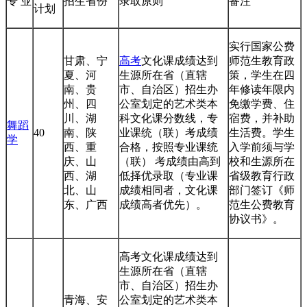
专 业
招生省份
录取原则
备注
计划
实行国家公费
甘肃、宁
高考
文化课成绩达到
师范生教育政
夏、河
生源所在省（直辖
策，学生在四
南、贵
市、自治区）招生办
年修读年限内
州、四
公室划定的艺术类本
免缴学费、住
川、湖
科文化课分数线，专
宿费，并补助
舞蹈
40
南、陕
业课统（联）考成绩
生活费。学生
学
西、重
合格，按照专业课统
入学前须与学
庆、山
（联） 考成绩由高到
校和生源所在
西、湖
低择优录取（专业课
省级教育行政
北、山
成绩相同者，文化课
部门签订《师
东、广西
成绩高者优先）。
范生公费教育
协议书》。
高考文化课成绩达到
生源所在省（直辖
市、自治区）招生办
青海、安
公室划定的艺术类本