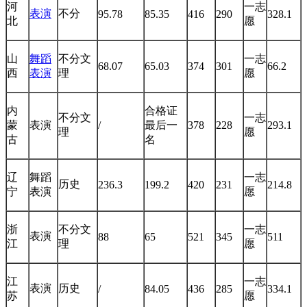
河
一志
表演
不分
95.78
85.35
416
290
328.1
北
愿
山
舞蹈
不分文
一志
68.07
65.03
374
301
66.2
西
表演
理
愿
内
合格证
不分文
一志
蒙
表演
/
最后一
378
228
293.1
理
愿
古
名
辽
舞蹈
一志
历史
236.3
199.2
420
231
214.8
宁
表演
愿
浙
不分文
一志
表演
88
65
521
345
511
江
理
愿
江
一志
表演
历史
/
84.05
436
285
334.1
苏
愿