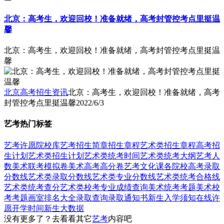
北京：高考生，欢迎回校！准备就绪，高考封管控考点里挺温
馨
北京：高考生，欢迎回校！准备就绪，高考封管控考点里挺温
馨
北京高考招生资讯
北京：高考生，欢迎回校！准备就绪，高考
封管控考点里挺温馨
2022/6/3
艺考热门标签
艺考
许愿
院校库
艺考招生简章
招生章程
艺术类招生章程
高考招
生计划
艺术类招生计划
艺术类统考时间
艺术类统考大纲
艺考人
数
美术联考模拟卷
美术高考高分卷
艺考文化课
各院校高考录取
分数线
艺术类录取分数线
艺术类专业分数线
艺术类统考合格线
艺术类统考查分
艺术类校考专业成绩查询
美术统考考题
美术校
考考题
画室排名大全
录取查询
录取通知书
新生入学须知
在线许
愿
开学时间
新生大数据
没有更多了？去看看其它
艺考
内容吧