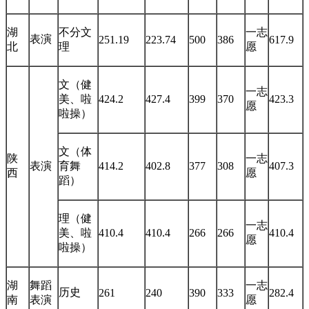
湖
不分文
一志
表演
251.19
223.74
500
386
617.9
北
理
愿
文（健
一志
美、啦
424.2
427.4
399
370
423.3
愿
啦操）
文（体
陕
一志
表演
育舞
414.2
402.8
377
308
407.3
西
愿
蹈）
理（健
一志
美、啦
410.4
410.4
266
266
410.4
愿
啦操）
湖
舞蹈
一志
历史
261
240
390
333
282.4
南
表演
愿