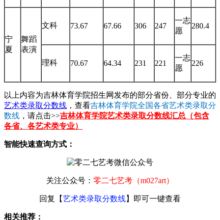
一志
文科
73.67
67.66
306
247
280.4
愿
宁
舞蹈
夏
表演
一志
理科
70.67
64.34
231
221
226
愿
以上内容为吉林体育学院招生网发布的部分省份、部分专业的
艺术类录取分数线
，查看
吉林体育学院全国各省艺术类录取分
数线
，请点击>>
吉林体育学院艺术类录取分数线汇总（包含
各省、各艺术类专业）
智能快速查询方式：
关注公众号：
零二七艺考（m027art）
回复【
艺术类录取分数线
】即可一键查看
相关推荐：