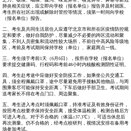
肺炎相关症状，应立即向学校（报名单位）报告并及时就医。
考生所在社区出现或解除封管控等情况，须第一时间向学校
（报名单位）报告。
二、考生及共同生活居住人应遵守北京市和所在区疫情防控规
定和要求，做好自我防护，尽量减少不必要的跨区流动和聚
集，不到人员密集和流动性较大场所，不前往中高风险等级地
区，考前及考试期间保持学校（单位）、家庭两点一线。
三、考生须于考前1天（6月6日），按所在学校（报名单位）
要求提交健康码、行程码和考前48小时内核酸检测阴性证明。
四、考生赴考途中应做好安全防疫工作，如乘坐公共交通工
具，须全程佩戴口罩，途中尽量避免用手接触其他物品，与周
围乘客尽可能保持安全距离，下车后做好手部卫生。考试期间
送考家长不得在考点门口、周边聚集。
五、考生进入考点时须佩戴口罩，持准考证及有效身份证件，
按照考点校要求保持安全距离，接受体温检测，检测合格后方
可进入考点。对于不合格的（体温≥37.3℃），可适当休息后
再次测量。仍不合格的，经考点校研判，视情况安排在备用考
场参加考试。