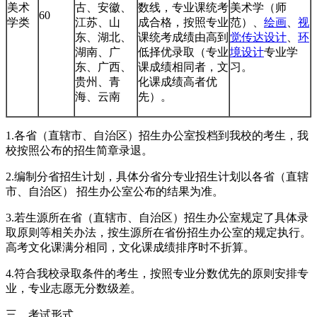
美术
古、安徽、
数线，专业课统考
美术学（师
60
学类
江苏、山
成合格，按照专业
范）、
绘画
、
视
东、湖北、
课统考成绩由高到
觉传达设计
、
环
湖南、广
低择优录取（专业
境设计
专业学
东、广西、
课成绩相同者，文
习。
贵州、青
化课成绩高者优
海、云南
先）。
1.各省（直辖市、自治区）招生办公室投档到我校的考生，我
校按照公布的招生简章录退。
2.编制分省招生计划，具体分省分专业招生计划以各省（直辖
市、自治区） 招生办公室公布的结果为准。
3.若生源所在省（直辖市、自治区）招生办公室规定了具体录
取原则等相关办法，按生源所在省份招生办公室的规定执行。
高考文化课满分相同，文化课成绩排序时不折算。
4.符合我校录取条件的考生，按照专业分数优先的原则安排专
业，专业志愿无分数级差。
三、考试形式