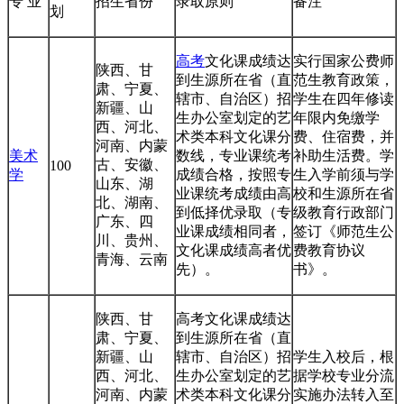
专 业
招生省份
录取原则
备注
划
高考
文化课成绩达
实行国家公费师
陕西、甘
到生源所在省（直
范生教育政策，
肃、宁夏、
辖市、自治区）招
学生在四年修读
新疆、山
生办公室划定的艺
年限内免缴学
西、河北、
术类本科文化课分
费、住宿费，并
河南、内蒙
美术
数线，专业课统考
补助生活费。学
古、安徽、
100
学
成绩合格，按照专
生入学前须与学
山东、湖
业课统考成绩由高
校和生源所在省
北、湖南、
到低择优录取（专
级教育行政部门
广东、四
业课成绩相同者，
签订《师范生公
川、贵州、
文化课成绩高者优
费教育协议
青海、云南
先）。
书》。
陕西、甘
高考文化课成绩达
肃、宁夏、
到生源所在省（直
新疆、山
辖市、自治区）招
学生入校后，根
西、河北、
生办公室划定的艺
据学校专业分流
河南、内蒙
术类本科文化课分
实施办法转入至