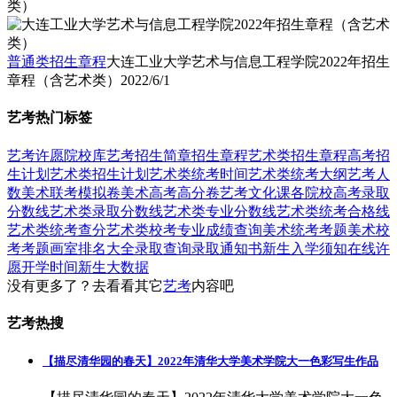
类）
普通类招生章程
大连工业大学艺术与信息工程学院2022年招生
章程（含艺术类）
2022/6/1
艺考热门标签
艺考
许愿
院校库
艺考招生简章
招生章程
艺术类招生章程
高考招
生计划
艺术类招生计划
艺术类统考时间
艺术类统考大纲
艺考人
数
美术联考模拟卷
美术高考高分卷
艺考文化课
各院校高考录取
分数线
艺术类录取分数线
艺术类专业分数线
艺术类统考合格线
艺术类统考查分
艺术类校考专业成绩查询
美术统考考题
美术校
考考题
画室排名大全
录取查询
录取通知书
新生入学须知
在线许
愿
开学时间
新生大数据
没有更多了？去看看其它
艺考
内容吧
艺考热搜
【描尽清华园的春天】2022年清华大学美术学院大一色彩写生作品