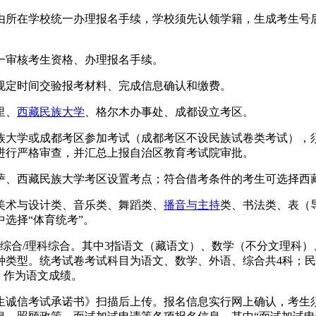
由所在学校统一办理报名手续，学校须先认领学籍，生成考生号
一审核考生资格、办理报名手续。
规定时间交验报考材料、完成信息确认和缴费。
里、
西藏民族大学
、格尔木办事处、成都设立考区。
族大学或成都考区参加考试（成都考区不设民族试卷类考试），
进行严格审查，并汇总上报自治区教育考试院审批。
萨、西藏民族大学考区设置考点；符合借考条件的考生可选择西
美术与设计类、音乐类、舞蹈类、
播音与主持
类、书法类、表（
选择“体育统考”。
综合/理科综合。其中3指语文（藏语文）、数学（不分文理科
种类型。统考试卷考试科目为语文、数学、外语、综合共4科；民
，作为语文成绩。
诚信考试承诺书》扫描后上传。报名信息实行网上确认，考生须