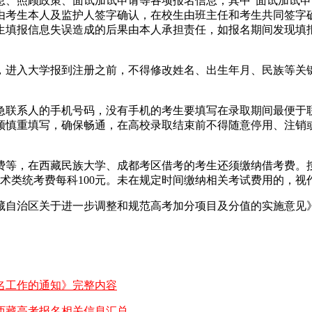
息、照顾政策、面试加试申请等各项报名信息，其中“面试加试申
由考生本人及监护人签字确认，在校生由班主任和考生共同签字确
生填报信息失误造成的后果由本人承担责任，如报名期间发现填
，进入大学报到注册之前，不得修改姓名、出生年月、民族等关
急联系人的手机号码，没有手机的考生要填写在录取期间最便于
须慎重填写，确保畅通，在高校录取结束前不得随意停用、注销
，在西藏民族大学、成都考区借考的考生还须缴纳借考费。按藏发
元，艺术类统考费每科100元。未在规定时间缴纳相关考试费用的
藏自治区关于进一步调整和规范高考加分项目及分值的实施意见》
报名工作的通知》完整内容
25西藏高考报名相关信息汇总