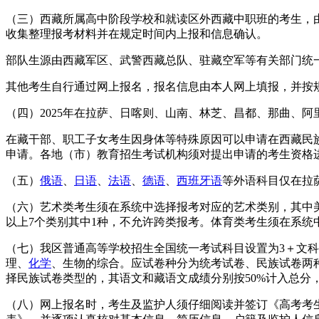
（三）西藏所属高中阶段学校和就读区外西藏中职班的考生，
收集整理报考材料并在规定时间内上报和信息确认。
部队生源由西藏军区、武警西藏总队、驻藏空军等有关部门统
其他考生自行通过网上报名，报名信息由本人网上填报，并按
（四）2025年在拉萨、日喀则、山南、林芝、昌都、那曲、阿
在藏干部、职工子女考生因身体等特殊原因可以申请在西藏民
申请。各地（市）教育招生考试机构须对提出申请的考生资格
（五）
俄语
、
日语
、
法语
、
德语
、
西班牙语
等外语科目仅在拉
（六）艺术类考生须在系统中选择报考对应的艺术类别，其中
以上7个类别其中1种，不允许跨类报考。体育类考生须在系统中
（七）我区普通高等学校招生全国统一考试科目设置为3＋文科
理、
化学
、生物的综合。应试卷种分为统考试卷、民族试卷两
择民族试卷类型的，其语文和藏语文成绩分别按50%计入总分
（八）网上报名时，考生及监护人须仔细阅读并签订《高考考生