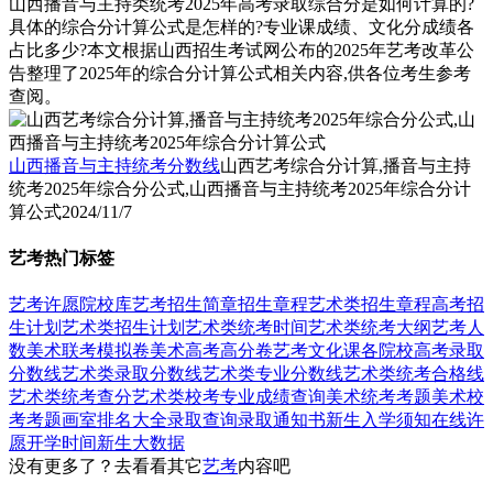
山西播音与主持类统考2025年高考录取综合分是如何计算的?
具体的综合分计算公式是怎样的?专业课成绩、文化分成绩各
占比多少?本文根据山西招生考试网公布的2025年艺考改革公
告整理了2025年的综合分计算公式相关内容,供各位考生参考
查阅。
山西播音与主持统考分数线
山西艺考综合分计算,播音与主持
统考2025年综合分公式,山西播音与主持统考2025年综合分计
算公式
2024/11/7
艺考热门标签
艺考
许愿
院校库
艺考招生简章
招生章程
艺术类招生章程
高考招
生计划
艺术类招生计划
艺术类统考时间
艺术类统考大纲
艺考人
数
美术联考模拟卷
美术高考高分卷
艺考文化课
各院校高考录取
分数线
艺术类录取分数线
艺术类专业分数线
艺术类统考合格线
艺术类统考查分
艺术类校考专业成绩查询
美术统考考题
美术校
考考题
画室排名大全
录取查询
录取通知书
新生入学须知
在线许
愿
开学时间
新生大数据
没有更多了？去看看其它
艺考
内容吧