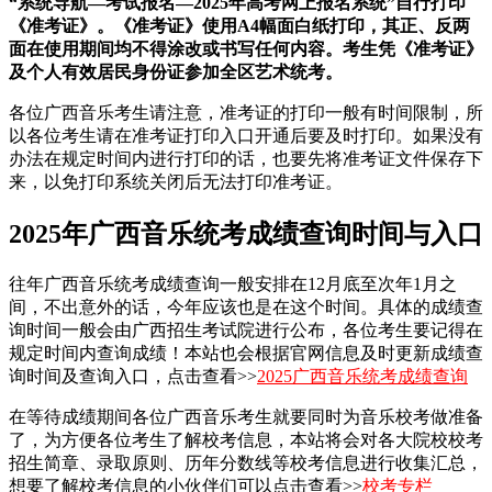
“系统导航—考试报名—2025年高考网上报名系统”自行打印
《准考证》。《准考证》使用A4幅面白纸打印，其正、反两
面在使用期间均不得涂改或书写任何内容。考生凭《准考证》
及个人有效居民身份证参加全区艺术统考。
各位广西音乐考生请注意，准考证的打印一般有时间限制，所
以各位考生请在准考证打印入口开通后要及时打印。如果没有
办法在规定时间内进行打印的话，也要先将准考证文件保存下
来，以免打印系统关闭后无法打印准考证。
2025年广西音乐统考成绩查询时间与入口
往年广西音乐统考成绩查询一般安排在12月底至次年1月之
间，不出意外的话，今年应该也是在这个时间。具体的成绩查
询时间一般会由广西招生考试院进行公布，各位考生要记得在
规定时间内查询成绩！本站也会根据官网信息及时更新成绩查
询时间及查询入口，点击查看>>
2025广西音乐统考成绩查询
在等待成绩期间各位广西音乐考生就要同时为音乐校考做准备
了，为方便各位考生了解校考信息，本站将会对各大院校校考
招生简章、录取原则、历年分数线等校考信息进行收集汇总，
想要了解校考信息的小伙伴们可以点击查看>>
校考专栏