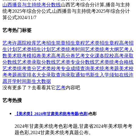
山西播音与主持统考分数线
山西艺考综合分计算,播音与主持
统考2025年综合分公式,山西播音与主持统考2025年综合分计
算公式
2024/11/7
艺考热门标签
艺考
许愿
院校库
艺考招生简章
招生章程
艺术类招生章程
高考招
生计划
艺术类招生计划
艺术类统考时间
艺术类统考大纲
艺考人
数
美术联考模拟卷
美术高考高分卷
艺考文化课
各院校高考录取
分数线
艺术类录取分数线
艺术类专业分数线
艺术类统考合格线
艺术类统考查分
艺术类校考专业成绩查询
美术统考考题
美术校
考考题
画室排名大全
录取查询
录取通知书
新生入学须知
在线许
愿
开学时间
新生大数据
没有更多了？去看看其它
艺考
内容吧
艺考热搜
【美术类】2024年甘肃美术统考考题(色彩)
色彩
2024年甘肃美术统考色彩考题,甘肃省2024年美术联考考
题色彩,2024甘肃美术统考真题公布。