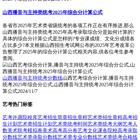
山西播音与主持类统考2025年综合分计算公式
各省市2025年艺术类省级统考的各项工作正在有序推进,那么
山西播音与主持类统考2025年高考录取综合分是如何计算的?
具体的综合分计算公式是怎样的?专业课成绩、文化分成绩各
占比多少?本文根据山西招生考试网公布的2025年艺考改革公
告整理了2025年的综合分计算公式相关内容,供各位考生参考
查阅。
山西播音与主持统考分数线
山西艺考综合分计算,播音与主持
统考2025年综合分公式,山西播音与主持统考2025年综合分计
算公式
2024/11/7
艺考热门标签
艺考
许愿
院校库
艺考招生简章
招生章程
艺术类招生章程
高考招
生计划
艺术类招生计划
艺术类统考时间
艺术类统考大纲
艺考人
数
美术联考模拟卷
美术高考高分卷
艺考文化课
各院校高考录取
分数线
艺术类录取分数线
艺术类专业分数线
艺术类统考合格线