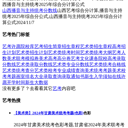
山西播音与主持统考分数线
山西艺考综合分计算,播音与主持
统考2025年综合分公式,山西播音与主持统考2025年综合分计
算公式
2024/11/7
艺考热门标签
艺考
许愿
院校库
艺考招生简章
招生章程
艺术类招生章程
高考招
生计划
艺术类招生计划
艺术类统考时间
艺术类统考大纲
艺考人
数
美术联考模拟卷
美术高考高分卷
艺考文化课
各院校高考录取
分数线
艺术类录取分数线
艺术类专业分数线
艺术类统考合格线
艺术类统考查分
艺术类校考专业成绩查询
美术统考考题
美术校
考考题
画室排名大全
录取查询
录取通知书
新生入学须知
在线许
愿
开学时间
新生大数据
没有更多了？去看看其它
艺考
内容吧
艺考热搜
【美术类】2024年甘肃美术统考考题(色彩)
色彩
2024年甘肃美术统考色彩考题,甘肃省2024年美术联考考