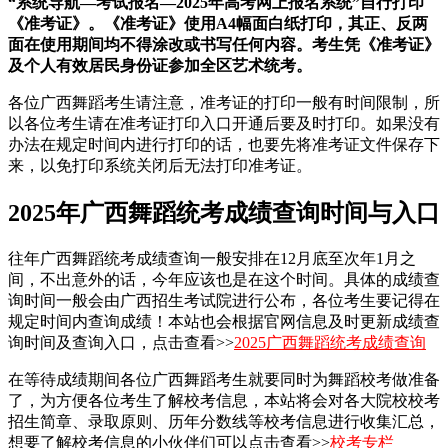
“系统导航—考试报名—2025年高考网上报名系统”自行打印
《准考证》。《准考证》使用A4幅面白纸打印，其正、反两
面在使用期间均不得涂改或书写任何内容。考生凭《准考证》
及个人有效居民身份证参加全区艺术统考。
各位广西舞蹈考生请注意，准考证的打印一般有时间限制，所
以各位考生请在准考证打印入口开通后要及时打印。如果没有
办法在规定时间内进行打印的话，也要先将准考证文件保存下
来，以免打印系统关闭后无法打印准考证。
2025年广西舞蹈统考成绩查询时间与入口
往年广西舞蹈统考成绩查询一般安排在12月底至次年1月之
间，不出意外的话，今年应该也是在这个时间。具体的成绩查
询时间一般会由广西招生考试院进行公布，各位考生要记得在
规定时间内查询成绩！本站也会根据官网信息及时更新成绩查
询时间及查询入口，点击查看>>
2025广西舞蹈统考成绩查询
在等待成绩期间各位广西舞蹈考生就要同时为舞蹈校考做准备
了，为方便各位考生了解校考信息，本站将会对各大院校校考
招生简章、录取原则、历年分数线等校考信息进行收集汇总，
想要了解校考信息的小伙伴们可以点击查看>>
校考专栏