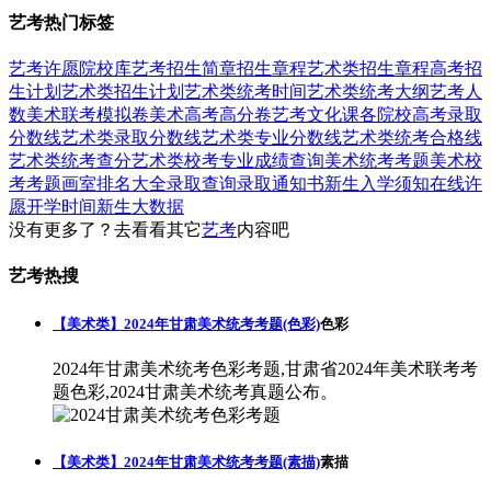
艺考热门标签
艺考
许愿
院校库
艺考招生简章
招生章程
艺术类招生章程
高考招
生计划
艺术类招生计划
艺术类统考时间
艺术类统考大纲
艺考人
数
美术联考模拟卷
美术高考高分卷
艺考文化课
各院校高考录取
分数线
艺术类录取分数线
艺术类专业分数线
艺术类统考合格线
艺术类统考查分
艺术类校考专业成绩查询
美术统考考题
美术校
考考题
画室排名大全
录取查询
录取通知书
新生入学须知
在线许
愿
开学时间
新生大数据
没有更多了？去看看其它
艺考
内容吧
艺考热搜
【美术类】2024年甘肃美术统考考题(色彩)
色彩
2024年甘肃美术统考色彩考题,甘肃省2024年美术联考考
题色彩,2024甘肃美术统考真题公布。
【美术类】2024年甘肃美术统考考题(素描)
素描