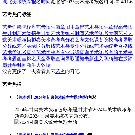
湖北美术统考报名时间
湖北省2025美术统考报名时间
2024/11/6
艺考热门标签
艺考
许愿
院校库
艺考招生简章
招生章程
艺术类招生章程
高考招
生计划
艺术类招生计划
艺术类统考时间
艺术类统考大纲
艺考人
数
美术联考模拟卷
美术高考高分卷
艺考文化课
各院校高考录取
分数线
艺术类录取分数线
艺术类专业分数线
艺术类统考合格线
艺术类统考查分
艺术类校考专业成绩查询
美术统考考题
美术校
考考题
画室排名大全
录取查询
录取通知书
新生入学须知
在线许
愿
开学时间
新生大数据
没有更多了？去看看其它
艺考
内容吧
艺考热搜
【美术类】2024年甘肃美术统考考题(色彩)
色彩
2024年甘肃美术统考色彩考题,甘肃省2024年美术联考考
题色彩,2024甘肃美术统考真题公布。