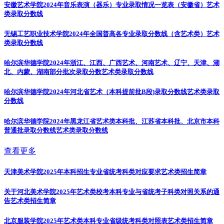
安徽艺术学院2024年音乐表演（器乐）专业录取情况一览表（安徽省）
艺术
类录取分数线
无锡工艺职业技术学院2024年全国普高各专业录取分数线（含艺术类）
艺术
类录取分数线
哈尔滨华德学院2024年浙江、江西、广西艺术、河南艺术、辽宁、天津、湖
北、内蒙、湖南部分批次录取分数
艺术类录取分数线
哈尔滨华德学院2024年河北省艺术（本科提前批B段)录取分数线
艺术类录取
分数线
哈尔滨华德学院2024年黑龙江省艺术类本科批、江苏省本科批、北京市本科
普通批录取分数线
艺术类录取分数线
查看更多
天津美术学院2025年本科招生专业省统考科类对应要求
艺术类招生简章
关于河北美术学院2025年艺术类校考本科专业与省统考子科类对照关系的通
告
艺术类招生简章
北京服装学院2025年艺术类本科专业省级统考科类对照表
艺术类招生简章