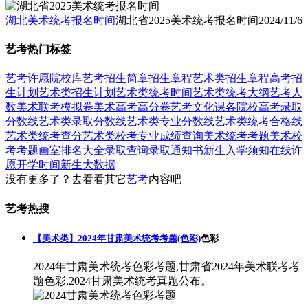
湖北美术统考报名时间
湖北省2025美术统考报名时间
2024/11/6
艺考热门标签
艺考
许愿
院校库
艺考招生简章
招生章程
艺术类招生章程
高考招
生计划
艺术类招生计划
艺术类统考时间
艺术类统考大纲
艺考人
数
美术联考模拟卷
美术高考高分卷
艺考文化课
各院校高考录取
分数线
艺术类录取分数线
艺术类专业分数线
艺术类统考合格线
艺术类统考查分
艺术类校考专业成绩查询
美术统考考题
美术校
考考题
画室排名大全
录取查询
录取通知书
新生入学须知
在线许
愿
开学时间
新生大数据
没有更多了？去看看其它
艺考
内容吧
艺考热搜
【美术类】2024年甘肃美术统考考题(色彩)
色彩
2024年甘肃美术统考色彩考题,甘肃省2024年美术联考考
题色彩,2024甘肃美术统考真题公布。