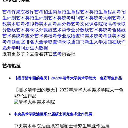
艺考
许愿
院校库
艺考招生简章
招生章程
艺术类招生章程
高考招
生计划
艺术类招生计划
艺术类统考时间
艺术类统考大纲
艺考人
数
美术联考模拟卷
美术高考高分卷
艺考文化课
各院校高考录取
分数线
艺术类录取分数线
艺术类专业分数线
艺术类统考合格线
艺术类统考查分
艺术类校考专业成绩查询
美术统考考题
美术校
考考题
画室排名大全
录取查询
录取通知书
新生入学须知
在线许
愿
开学时间
新生大数据
没有更多了？去看看其它
艺考
内容吧
艺考热搜
【描尽清华园的春天】2022年清华大学美术学院大一色彩写生作品
【描尽清华园的春天】2022年清华大学美术学院大一色
彩写生作品
中央美术学院油画系22届硕士研究生毕业作品展
中央美术学院油画系22届硕士研究生毕业作品展