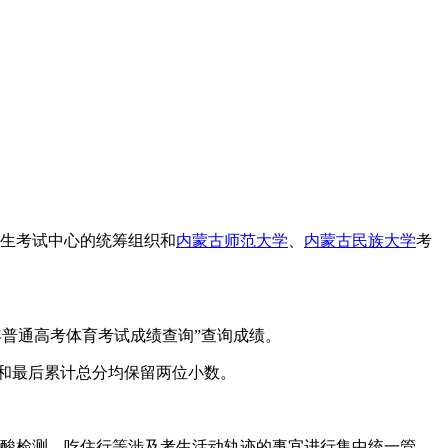
招生考试中心的统筹组织和
内蒙古师范大学
、
内蒙古民族大学
考
2022年普通高考体育考试成绩查询”查询成绩。
分值和最后累计总分均保留两位小数。
核酸检测、吃住行等涉及考生活动轨迹的事宜进行集中统一管