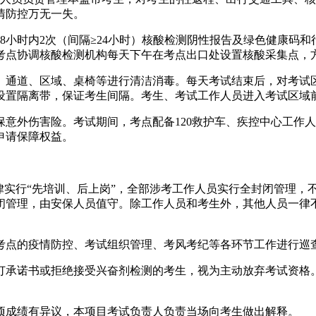
情防控万无一失。
48小时内2次（间隔≥24小时）核酸检测阴性报告及绿色健康码
考点协调核酸检测机构每天下午在考点出口处设置核酸采集点，
、通道、区域、桌椅等进行清洁消毒。每天考试结束后，对考试
设置隔离带，保证考生间隔。考生、考试工作人员进入考试区域
意外伤害险。考试期间，考点配备120救护车、疾控中心工作
申请保障权益。
律实行“先培训、后上岗”，全部涉考工作人员实行全封闭管理，
闭管理，由安保人员值守。除工作人员和考生外，其他人员一律
考点的疫情防控、考试组织管理、考风考纪等各环节工作进行巡
承诺书或拒绝接受兴奋剂检测的考生，视为主动放弃考试资格。
项成绩有异议，本项目考试负责人负责当场向考生做出解释。