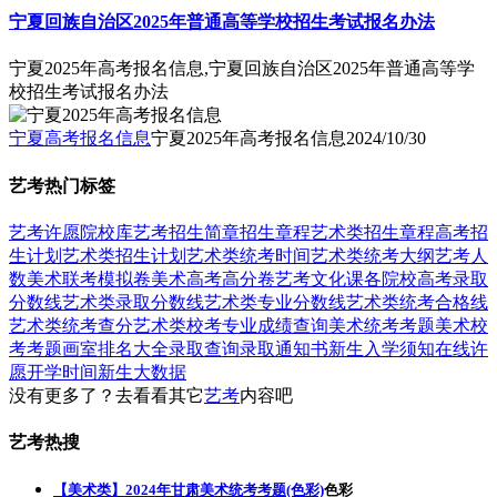
宁夏回族自治区2025年普通高等学校招生考试报名办法
宁夏2025年高考报名信息,宁夏回族自治区2025年普通高等学
校招生考试报名办法
宁夏高考报名信息
宁夏2025年高考报名信息
2024/10/30
艺考热门标签
艺考
许愿
院校库
艺考招生简章
招生章程
艺术类招生章程
高考招
生计划
艺术类招生计划
艺术类统考时间
艺术类统考大纲
艺考人
数
美术联考模拟卷
美术高考高分卷
艺考文化课
各院校高考录取
分数线
艺术类录取分数线
艺术类专业分数线
艺术类统考合格线
艺术类统考查分
艺术类校考专业成绩查询
美术统考考题
美术校
考考题
画室排名大全
录取查询
录取通知书
新生入学须知
在线许
愿
开学时间
新生大数据
没有更多了？去看看其它
艺考
内容吧
艺考热搜
【美术类】2024年甘肃美术统考考题(色彩)
色彩