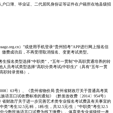
人户口簿、毕业证、二代居民身份证等证件在户籍所在地县级招
z.org.cn）”或使用手机登录“贵州招考”APP进行网上报名信
。缴费成功后，不再受理取消报名、变更考试类型。
”考生报名类型选择“中职类”，“五年一贯制”中高职贯通培养的转
他人员考试类型选择“高职分类考试(中职生)”（具有“五年一贯
弃高职转录资格）。
8〕63号）、《贵州省物价局 贵州省财政厅关于普通高考英
族语言口试收费标准的通知》（黔发改收费〔2014〕954号）
革委 省财政厅关于进一步完善艺术类专业报名考试费及有关事宜的
生32.5元/科，1科/生，共32.5元/生；“中职类”考生32.5
生（其中少数民族语言口试费为线下缴费）。体育类专业省级统一考