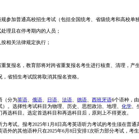
并违规参加普通高校招生考试（包括全国统考、省级统考和高校单
试处理且在停考期内的人员；
人按相关法律规定执行；
许跨省重复报名，教育部将对跨省重复报名考生进行核查、清理，产
况，省招生考试院将取消其报名资格。
语（分为
英语
、
俄语
、
日语
、
法语
、
德语
、
西班牙语
6个语种，
试）。选择性考试科目为物理、历史、思想政治、地理、
化学
、
门再选科目。选定首选科目和再选科目后，原则上不得更改。
考试。报考2025年1月8日高考英语听力考试的考生须在普通高
语外的其他语种只在2025年6月8日安排1次听力部分考试，考