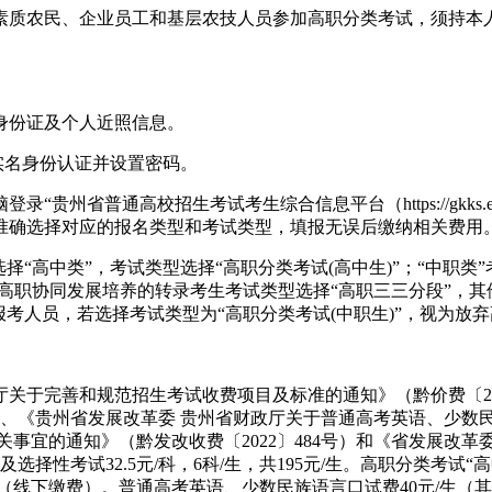
素质农民、企业员工和基层农技人员参加高职分类考试，须持本
身份证及个人近照信息。
实名身份认证并设置密码。
省普通高校招生考试考生综合信息平台（https://gkks.eaag
准确选择对应的报名类型和考试类型，填报无误后缴纳相关费用
“高中类”，考试类型选择“高职分类考试(高中生)”；“中职类
中高职协同发展培养的转录考生考试类型选择“高职三三分段”，其
的报考人员，若选择考试类型为“高职分类考试(中职生)”，视为放
关于完善和规范招生考试收费项目及标准的通知》（黔价费〔200
）、《贵州省发展改革委 贵州省财政厅关于普通高考英语、少数民
事宜的通知》（黔发改收费〔2022〕484号）和《省发展改
性考试32.5元/科，6科/生，共195元/生。高职分类考试“高中类”考
0元/生（线下缴费）。普通高考英语、少数民族语言口试费40元/