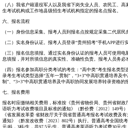
（八）我省户籍退役军人以及我省下岗失业人员、农民工、高
生考试机构或工作地县级招生考试机构指定的报名点报名。
六、报名流程
（一）身份信息采集。报考人员到报名点按规定采集二代居民
（二）实名身份认证。报考人员登录“贵州招考”手机APP进行
（三）报名信息填报。通过实名身份认证的报考人员可使用电脑登录“贵州
息填报，并对所填信息的真实性、准确性负责。报考人员务必
（四）报名参加高职分类考试的考生：“高中类”考生报名类型选择
录考生考试类型选择“五年一贯制”，“3+3”中高职贯通培养及
制”、“3+3”中高职贯通培养及中高职协同发展培养转录资格
七、报名费用
报名时应缴纳相关费用，标准按《贵州省物价局、贵州省财政厅
语听力考试收费项目及标准的通知》（黔价费〔2012〕149号
《省发展改革委 省财政厅关于我省普通高考报名考试收费及有关
通知》（黔发改收费〔2023〕802号）执行。普通高考全国统考及选择
元/科，3科/生，共97.5元/生。普通高考英语听力考试费3