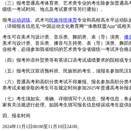
（三）报考普通高考体育类、艺术类专业的考生除参加普通高
级统一考试时间、地点及考试要求等另行通知）。
报考
运动训练
、武术与
民族传统体育
专业和高校高水平运动队
（详细报名信息见“中国运动文化教育网”“体教联盟App”或相
考生可在美术与设计类、音乐类、舞蹈类、表（导）演类、
播
美术与设计类、音乐类、播音与主持类、表（导）演类、舞蹈
业校考，必须参加我省组织的艺术类专业省级统一考试并合格
（四）报考外语外贸类等有英语口语考试成绩要求的院校或专
（五）报考民汉双语预科班、民族班的考生，须报名参加民汉
（六）普通高考和高职分类考试不得兼报。报名参加高职分类考
类考试未被录取的考生可在规定时间参加2025年普通高考补
（七）考生须如实、准确、详细填写个人信息、报考信息，务
家有关法规进行处理。如因考生填写报名信息错误或考生提供
四、报名时间
2024年11月1日00:00至11月10日24:00。