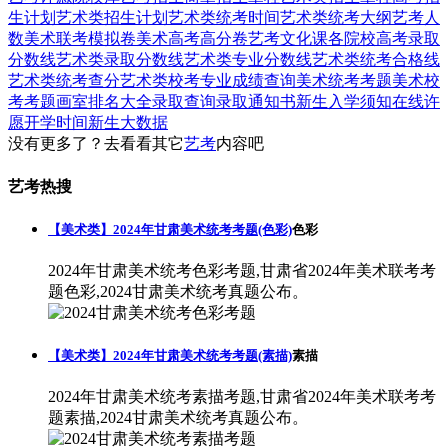
生计划
艺术类招生计划
艺术类统考时间
艺术类统考大纲
艺考人
数
美术联考模拟卷
美术高考高分卷
艺考文化课
各院校高考录取
分数线
艺术类录取分数线
艺术类专业分数线
艺术类统考合格线
艺术类统考查分
艺术类校考专业成绩查询
美术统考考题
美术校
考考题
画室排名大全
录取查询
录取通知书
新生入学须知
在线许
愿
开学时间
新生大数据
没有更多了？去看看其它
艺考
内容吧
艺考热搜
【美术类】2024年甘肃美术统考考题(色彩)
色彩
2024年甘肃美术统考色彩考题,甘肃省2024年美术联考考
题色彩,2024甘肃美术统考真题公布。
【美术类】2024年甘肃美术统考考题(素描)
素描
2024年甘肃美术统考素描考题,甘肃省2024年美术联考考
题素描,2024甘肃美术统考真题公布。