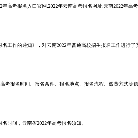
2年高考报名入口官网,2022年云南高考报名网址,云南2022年
报名工作的通知》，对云南2022年普通高校招生报名工作进行了
云南省高考报名时间、报名条件、报名地点、报名流程、缴费方式等
报名时间，云南省2022年高考报名须知。