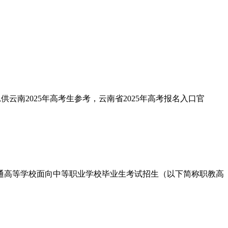
供云南2025年高考生参考，云南省2025年高考报名入口官
年普通高等学校面向中等职业学校毕业生考试招生（以下简称职教高