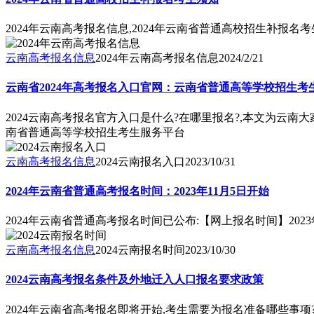
2024年云南高考报名信息,2024年云南省普通高校招生补报名
云南高考报名信息
2024年云南高考报名信息
2024/2/21
云南省2024年高考报名入口官网：云南省普通高等学校招生考
2024云南高考报名官方入口是什么?在哪里报名?,本文为云南大
南省普通高等学校招生考生服务平台
云南高考报名信息
2024云南报名入口
2023/10/31
2024年云南省普通高考报名时间：2023年11月5日开始
2024年云南省普通高考报名时间已公布:【网上报名时间】2023年11
云南高考报名信息
2024云南报名时间
2023/10/30
2024云南高考报名条件及外地迁入人口报名要求政策
2024年云南省高考报名即将开始,考生需要为报名准备哪些事