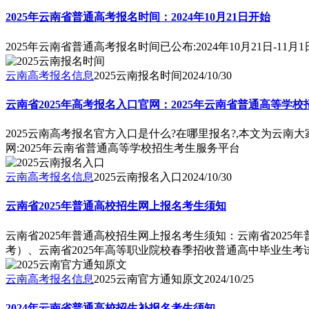
2025年云南省普通高考报名时间：2024年10月21日开始
2025年云南省普通高考报名时间已公布:2024年10月21日-11月1
云南高考报名信息
2025云南报名时间
2024/10/30
云南省2025年高考报名入口官网：2025年云南省普通高等学
2025云南高考报名官方入口是什么?在哪里报名?,本文为云南大
网:2025年云南省普通高等学校招生考生服务平台
云南高考报名信息
2025云南报名入口
2024/10/30
云南省2025年普通高校招生网上报名考生须知
云南省2025年普通高校招生网上报名考生须知：云南省202
考）、云南省2025年高等职业院校春季招收普通高中毕业生考
云南高考报名信息
2025云南官方通知原文
2024/10/25
2024年云南省普通高校招生补报名考生须知