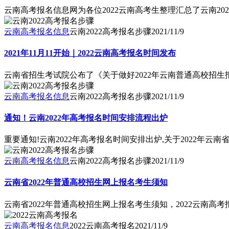
云南高考报名信息网为各位2022云南高考生整理汇总了云南202
云南高考报名信息
云南2022高考报名步骤
2021/11/9
2021年11月11开始｜2022云南高考报名时间发布
云南省招生考试院公布了《关于做好2022年云南普通高校招生
云南高考报名信息
云南2022高考报名步骤
2021/11/9
通知！云南2022年高考报名时间安排流程出炉
重要通知!云南2022年高考报名时间安排出炉,关于2022年
云南高考报名信息
云南2022高考报名步骤
2021/11/9
云南省2022年普通高校招生网上报名考生须知
云南省2022年普通高校招生网上报名考生须知，2022云南高考
云南高考报名信息
2022云南高考报名
2021/11/9