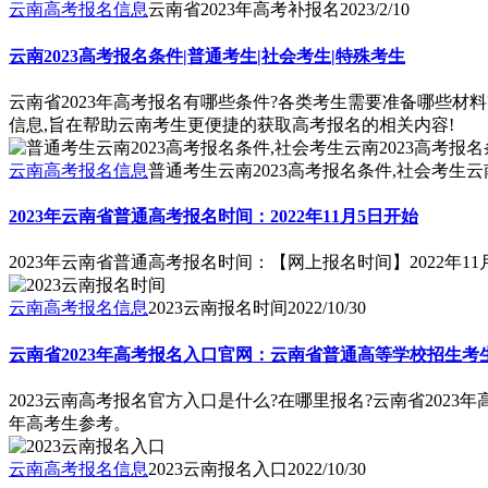
云南高考报名信息
云南省2023年高考补报名
2023/2/10
云南2023高考报名条件|普通考生|社会考生|特殊考生
云南省2023年高考报名有哪些条件?各类考生需要准备哪些
信息,旨在帮助云南考生更便捷的获取高考报名的相关内容!
云南高考报名信息
普通考生云南2023高考报名条件,社会考生云
2023年云南省普通高考报名时间：2022年11月5日开始
2023年云南省普通高考报名时间：【网上报名时间】2022年
云南高考报名信息
2023云南报名时间
2022/10/30
云南省2023年高考报名入口官网：云南省普通高等学校招生考
2023云南高考报名官方入口是什么?在哪里报名?云南省2023
年高考生参考。
云南高考报名信息
2023云南报名入口
2022/10/30