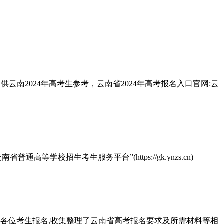
供云南2024年高考生参考，云南省2024年高考报名入口官网:云
学校招生考生服务平台”(https://gk.ynzs.cn)
方便各位考生报名,收集整理了云南省高考报名要求及所需材料等相