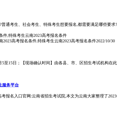
材料?普通考生、社会考生、特殊考生想要报名,都需要满足哪些要
南2023高考报名条件,特殊考生云南2023高考报名条件
2022/10/30
11月5至15日；【现场确认时间】由各县、市、区招生考试机构
生服务平台
年高考报名入口官网:云南省招生考试院,本文为云南大家整理了202