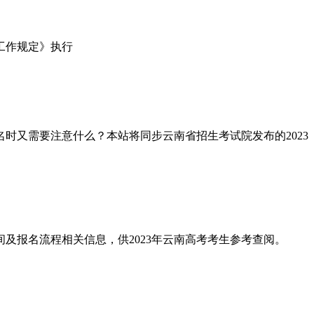
工作规定》执行
名时又需要注意什么？本站将同步云南省招生考试院发布的2023
时间及报名流程相关信息，供2023年云南高考考生参考查阅。