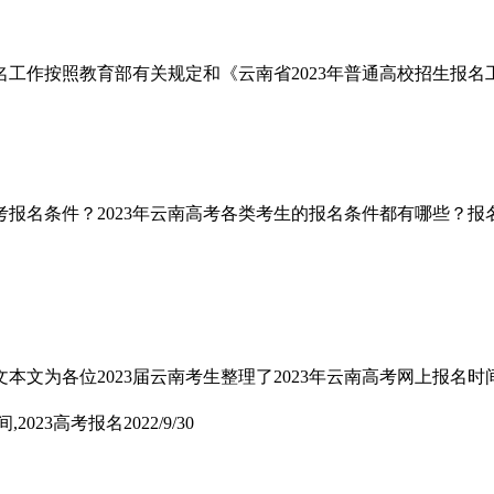
名工作按照教育部有关规定和《云南省2023年普通高校招生报名
考报名条件？2023年云南高考各类考生的报名条件都有哪些？报
本文为各位2023届云南考生整理了2023年云南高考网上报名
,2023高考报名
2022/9/30