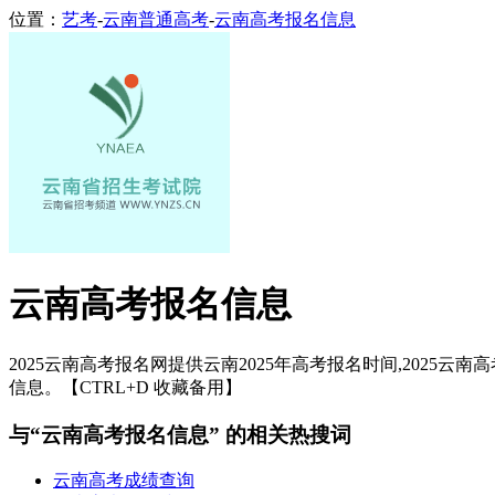
位置：
艺考
-
云南普通高考
-
云南高考报名信息
云南高考报名信息
2025云南高考报名网提供云南2025年高考报名时间,2025
信息。【CTRL+D 收藏备用】
与“云南高考报名信息” 的相关热搜词
云南高考成绩查询