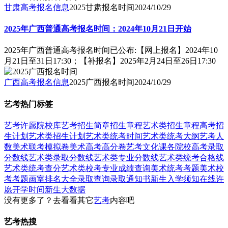
甘肃高考报名信息
2025甘肃报名时间
2024/10/29
2025年广西普通高考报名时间：2024年10月21日开始
2025年广西普通高考报名时间已公布:【网上报名】2024年10
月21日至31日17:30；【补报名】2025年2月24日至26日17:30
广西高考报名信息
2025广西报名时间
2024/10/29
艺考热门标签
艺考
许愿
院校库
艺考招生简章
招生章程
艺术类招生章程
高考招
生计划
艺术类招生计划
艺术类统考时间
艺术类统考大纲
艺考人
数
美术联考模拟卷
美术高考高分卷
艺考文化课
各院校高考录取
分数线
艺术类录取分数线
艺术类专业分数线
艺术类统考合格线
艺术类统考查分
艺术类校考专业成绩查询
美术统考考题
美术校
考考题
画室排名大全
录取查询
录取通知书
新生入学须知
在线许
愿
开学时间
新生大数据
没有更多了？去看看其它
艺考
内容吧
艺考热搜