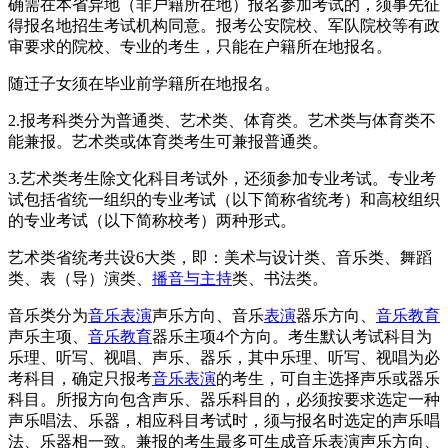
确需在本省异地（非户籍所在地）报名参加考试的，须事先征
得报名地招生考试机构同意。报考公安院校、军队院校等有政
审要求的院校、专业的考生，只能在户籍所在地报名。
随迁子女须在毕业前学籍所在地报名。
2.报考科类分为普通类、艺术类、体育类。艺术类与体育类不
能兼报。艺术类或体育类考生可兼报普通类。
3.艺术类考生除文化科目考试外，还须参加专业考试。专业考
试包括省统一组织的专业考试（以下简称省统考）和高校组织
的专业考试（以下简称校考）两种形式。
艺术类省统考共设6大类，即：美术与设计类、音乐类、舞蹈
类、表（导）演类、
播音与主持
类、书法类。
音乐类分为
音乐表演
声乐方向、音乐
表演
器乐方向、
音乐教育
声乐主项、
音乐教育
器乐主项4个方向。考生默认考试科目为
乐理、听写、视唱、声乐、器乐，其中乐理、听写、视唱为必
考科目，确定只报考
音乐表演
的考生，可自主选择声乐或器乐
科目。所报方向包含声乐、器乐科目的，必须按要求选定一种
声乐唱法、乐器，相应科目考试时，须与报名时选定的声乐唱
法、乐器相一致。兼报的考生最多可生成音乐表演声乐方向、