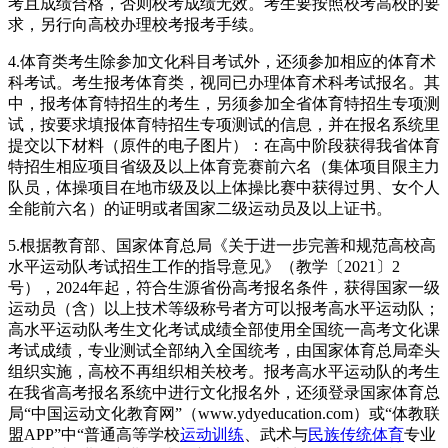
考且成绩合格，否则校考成绩无效。考生要按照校考高校的要
求，另行向高校办理校考报考手续。
4.体育类考生除参加文化科目考试外，还须参加相应的体育术
科考试。考生报考体育类，视同已办理体育术科考试报名。其
中，报考体育特招生的考生，另须参加全省体育特招生专项测
试，按要求填报体育特招生专项测试的信息，并在报名系统里
提交以下材料（原件的电子图片）：在高中阶段获得我省体育
特招生相应项目省级及以上体育竞赛前六名（集体项目限主力
队员，体操项目在地市级及以上体操比赛中获得过男、女个人
全能前六名）的证明或者国家二级运动员及以上证书。
5.根据教育部、国家体育总局《关于进一步完善和规范高校高
水平运动队考试招生工作的指导意见》（教学〔2021〕2
号），2024年起，符合生源省份高考报名条件，获得国家一级
运动员（含）以上技术等级称号者方可以报考高水平运动队；
高水平运动队考生文化考试成绩全部使用全国统一高考文化课
考试成绩，专业测试全部纳入全国统考，由国家体育总局牵头
组织实施，高校不再组织相关校考。报考高水平运动队的考生
在我省高考报名系统中进行文化报名外，还须登录国家体育总
局“中国运动文化教育网”（www.ydyeducation.com）或“体教联
盟APP”中“普通高等学校
运动训练
、武术与
民族传统体育
专业