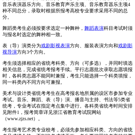
音乐表演器乐方向、音乐教育声乐主项、音乐教育器乐主项4
种不同总分，录取时根据所报考高校专业要求采用不同的总
分。
舞蹈类考生必须按要求选定一种舞种，
舞蹈表演
科目考试时须
与报名时选定的舞种相一致。
表（导）演类分为
戏剧影视表演
方向、服装表演方向和
戏剧影
视导演
方向3个方向。
考生须选择相应的省统考科类、方向（可多选），并同时填选
相关信息，完成省统考报考手续。平行志愿批次录取志愿填报
时，各科类志愿不能同时兼报，考生只能选择一个科类填报，
同一科类内不同方向可兼报。
美术与设计类省统考考生在高考报名地所属的设区市参加专业
考试。音乐、舞蹈、表（导）演、播音与主持、书法等5类省
统考，专业考试在指定考点集中进行。各科类省统考时间安排
见附件1，报考简章详见浙江省教育考试院网站
（www.zjzs.net）。
考生报考艺术类专业校考，必须先参加相应科类、方向的省统