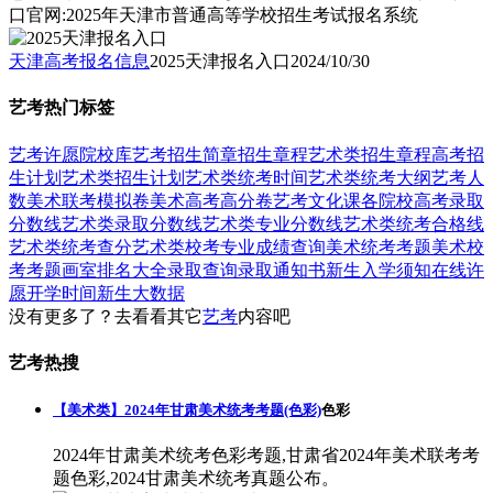
口官网:2025年天津市普通高等学校招生考试报名系统
天津高考报名信息
2025天津报名入口
2024/10/30
艺考热门标签
艺考
许愿
院校库
艺考招生简章
招生章程
艺术类招生章程
高考招
生计划
艺术类招生计划
艺术类统考时间
艺术类统考大纲
艺考人
数
美术联考模拟卷
美术高考高分卷
艺考文化课
各院校高考录取
分数线
艺术类录取分数线
艺术类专业分数线
艺术类统考合格线
艺术类统考查分
艺术类校考专业成绩查询
美术统考考题
美术校
考考题
画室排名大全
录取查询
录取通知书
新生入学须知
在线许
愿
开学时间
新生大数据
没有更多了？去看看其它
艺考
内容吧
艺考热搜
【美术类】2024年甘肃美术统考考题(色彩)
色彩
2024年甘肃美术统考色彩考题,甘肃省2024年美术联考考
题色彩,2024甘肃美术统考真题公布。