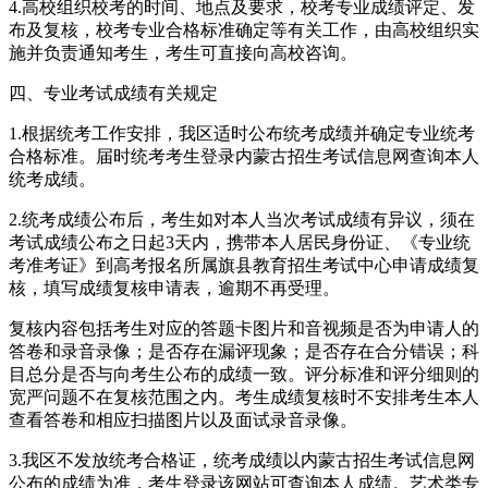
4.高校组织校考的时间、地点及要求，校考专业成绩评定、发
布及复核，校考专业合格标准确定等有关工作，由高校组织实
施并负责通知考生，考生可直接向高校咨询。
四、专业考试成绩有关规定
1.根据统考工作安排，我区适时公布统考成绩并确定专业统考
合格标准。届时统考考生登录内蒙古招生考试信息网查询本人
统考成绩。
2.统考成绩公布后，考生如对本人当次考试成绩有异议，须在
考试成绩公布之日起3天内，携带本人居民身份证、《专业统
考准考证》到高考报名所属旗县教育招生考试中心申请成绩复
核，填写成绩复核申请表，逾期不再受理。
复核内容包括考生对应的答题卡图片和音视频是否为申请人的
答卷和录音录像；是否存在漏评现象；是否存在合分错误；科
目总分是否与向考生公布的成绩一致。评分标准和评分细则的
宽严问题不在复核范围之内。考生成绩复核时不安排考生本人
查看答卷和相应扫描图片以及面试录音录像。
3.我区不发放统考合格证，统考成绩以内蒙古招生考试信息网
公布的成绩为准，考生登录该网站可查询本人成绩。艺术类专