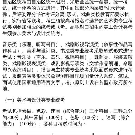
自治区统考由自治区统一组织，采取全区统一命题、统一考
试、统一评卷的方式进行，其中面试部分均采取“先录音录
像，后评委评分”的“考评分离”形式。戏曲类按教育部要求执
行，实行省际联考。考生须按高考报名时选择的艺术类专业考
试类别参加相应的统考或联考。高职对口招生的美工设计类考
生须参加美术与设计类统考。
音乐类（乐理、听写科目）、戏剧影视导演类（叙事性作品写
作科目）、美术与设计类、书法类专业统考采取笔试形式进行
考试；音乐类（声乐、器乐、视唱科目）、舞蹈类、服装表演
类、戏剧影视表演类、戏剧影视导演类（文学作品朗诵、命题
即兴表演科目）、播音与主持类专业统考采取面试形式进行考
试，服装表演类形体形象观测科目现场测量计入系统。笔试、
面试使用国家通用语言文字，考点原则上设在各盟市政府所在
地。
（一）美术与设计类专业统考
考试包括素描、色彩、速写（综合能力）三个科目，三科总分
为300分，其中素描（100分）、色彩（100分）、速写（综合
能力）（100分）。各科目考试时间为：