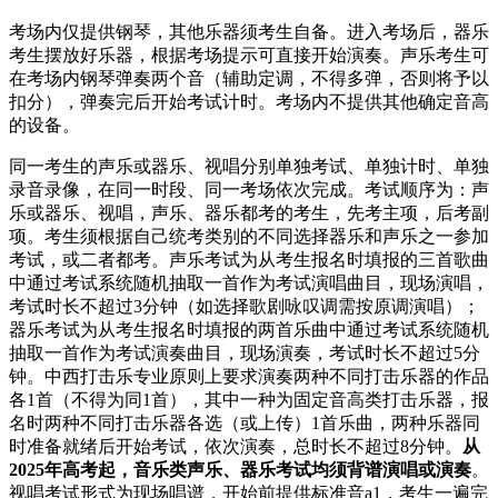
考场内仅提供钢琴，其他乐器须考生自备。进入考场后，器乐
考生摆放好乐器，根据考场提示可直接开始演奏。声乐考生可
在考场内钢琴弹奏两个音（辅助定调，不得多弹，否则将予以
扣分），弹奏完后开始考试计时。考场内不提供其他确定音高
的设备。
同一考生的声乐或器乐、视唱分别单独考试、单独计时、单独
录音录像，在同一时段、同一考场依次完成。考试顺序为：声
乐或器乐、视唱，声乐、器乐都考的考生，先考主项，后考副
项。考生须根据自己统考类别的不同选择器乐和声乐之一参加
考试，或二者都考。声乐考试为从考生报名时填报的三首歌曲
中通过考试系统随机抽取一首作为考试演唱曲目，现场演唱，
考试时长不超过3分钟（如选择歌剧咏叹调需按原调演唱）；
器乐考试为从考生报名时填报的两首乐曲中通过考试系统随机
抽取一首作为考试演奏曲目，现场演奏，考试时长不超过5分
钟。中西打击乐专业原则上要求演奏两种不同打击乐器的作品
各1首（不得为同1首），其中一种为固定音高类打击乐器，报
名时两种不同打击乐器各选（或上传）1首乐曲，两种乐器同
时准备就绪后开始考试，依次演奏，总时长不超过8分钟。
从
2025年高考起，音乐类声乐、器乐考试均须背谱演唱或演奏
。
视唱考试形式为现场唱谱，开始前提供标准音a1，考生一遍完