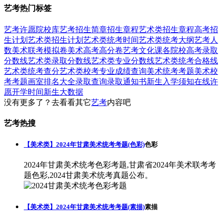
艺考热门标签
艺考
许愿
院校库
艺考招生简章
招生章程
艺术类招生章程
高考招
生计划
艺术类招生计划
艺术类统考时间
艺术类统考大纲
艺考人
数
美术联考模拟卷
美术高考高分卷
艺考文化课
各院校高考录取
分数线
艺术类录取分数线
艺术类专业分数线
艺术类统考合格线
艺术类统考查分
艺术类校考专业成绩查询
美术统考考题
美术校
考考题
画室排名大全
录取查询
录取通知书
新生入学须知
在线许
愿
开学时间
新生大数据
没有更多了？去看看其它
艺考
内容吧
艺考热搜
【美术类】2024年甘肃美术统考考题(色彩)
色彩
2024年甘肃美术统考色彩考题,甘肃省2024年美术联考考
题色彩,2024甘肃美术统考真题公布。
【美术类】2024年甘肃美术统考考题(素描)
素描