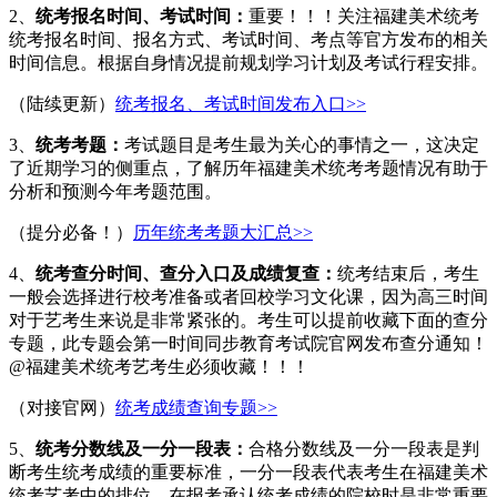
2、
统考报名时间、考试时间：
重要！！！关注福建美术统考
统考报名时间、报名方式、考试时间、考点等官方发布的相关
时间信息。根据自身情况提前规划学习计划及考试行程安排。
（陆续更新）
统考报名、考试时间发布入口>>
3、
统考考题：
考试题目是考生最为关心的事情之一，这决定
了近期学习的侧重点，了解历年福建美术统考考题情况有助于
分析和预测今年考题范围。
（提分必备！）
历年统考考题大汇总>>
4、
统考查分时间、查分入口及成绩复查：
统考结束后，考生
一般会选择进行校考准备或者回校学习文化课，因为高三时间
对于艺考生来说是非常紧张的。考生可以提前收藏下面的查分
专题，此专题会第一时间同步教育考试院官网发布查分通知！
@福建美术统考艺考生必须收藏！！！
（对接官网）
统考成绩查询专题>>
5、
统考分数线及一分一段表：
合格分数线及一分一段表是判
断考生统考成绩的重要标准，一分一段表代表考生在福建美术
统考艺考中的排位，在报考承认统考成绩的院校时是非常重要