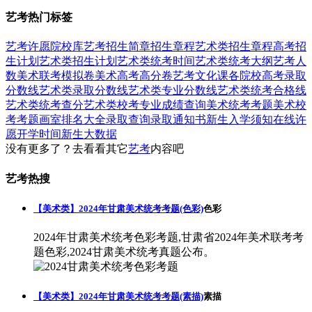
艺考热门标签
艺考
许愿
院校库
艺考招生简章
招生章程
艺术类招生章程
高考招
生计划
艺术类招生计划
艺术类统考时间
艺术类统考大纲
艺考人
数
美术联考模拟卷
美术高考高分卷
艺考文化课
各院校高考录取
分数线
艺术类录取分数线
艺术类专业分数线
艺术类统考合格线
艺术类统考查分
艺术类校考专业成绩查询
美术统考考题
美术校
考考题
画室排名大全
录取查询
录取通知书
新生入学须知
在线许
愿
开学时间
新生大数据
没有更多了？去看看其它
艺考
内容吧
艺考热搜
【美术类】2024年甘肃美术统考考题(色彩)
色彩
2024年甘肃美术统考色彩考题,甘肃省2024年美术联考考
题色彩,2024甘肃美术统考真题公布。
【美术类】2024年甘肃美术统考考题(素描)
素描