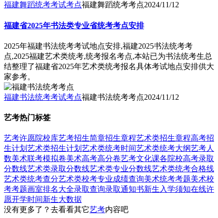
福建舞蹈统考考试考点
福建舞蹈统考考点
2024/11/12
福建省2025年书法类专业省统考考点安排
2025年福建书法统考考试地点安排,福建2025书法统考考
点,2025福建艺术类统考,统考报名考点,本站已为书法统考生总
结整理了福建省2025年艺术类统考报名具体考试地点安排供大
家参考。
福建书法统考考试考点
福建书法统考考点
2024/11/12
艺考热门标签
艺考
许愿
院校库
艺考招生简章
招生章程
艺术类招生章程
高考招
生计划
艺术类招生计划
艺术类统考时间
艺术类统考大纲
艺考人
数
美术联考模拟卷
美术高考高分卷
艺考文化课
各院校高考录取
分数线
艺术类录取分数线
艺术类专业分数线
艺术类统考合格线
艺术类统考查分
艺术类校考专业成绩查询
美术统考考题
美术校
考考题
画室排名大全
录取查询
录取通知书
新生入学须知
在线许
愿
开学时间
新生大数据
没有更多了？去看看其它
艺考
内容吧