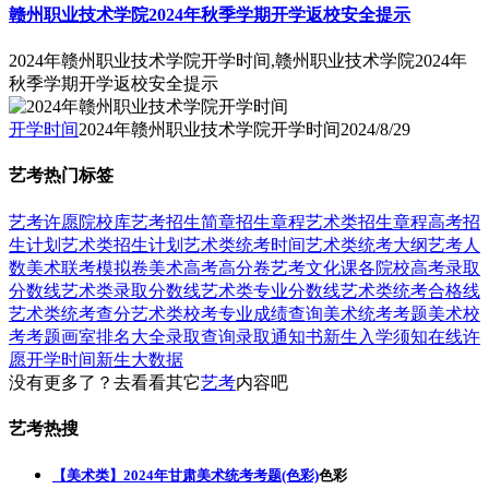
赣州职业技术学院2024年秋季学期开学返校安全提示
2024年赣州职业技术学院开学时间,赣州职业技术学院2024年
秋季学期开学返校安全提示
开学时间
2024年赣州职业技术学院开学时间
2024/8/29
艺考热门标签
艺考
许愿
院校库
艺考招生简章
招生章程
艺术类招生章程
高考招
生计划
艺术类招生计划
艺术类统考时间
艺术类统考大纲
艺考人
数
美术联考模拟卷
美术高考高分卷
艺考文化课
各院校高考录取
分数线
艺术类录取分数线
艺术类专业分数线
艺术类统考合格线
艺术类统考查分
艺术类校考专业成绩查询
美术统考考题
美术校
考考题
画室排名大全
录取查询
录取通知书
新生入学须知
在线许
愿
开学时间
新生大数据
没有更多了？去看看其它
艺考
内容吧
艺考热搜
【美术类】2024年甘肃美术统考考题(色彩)
色彩