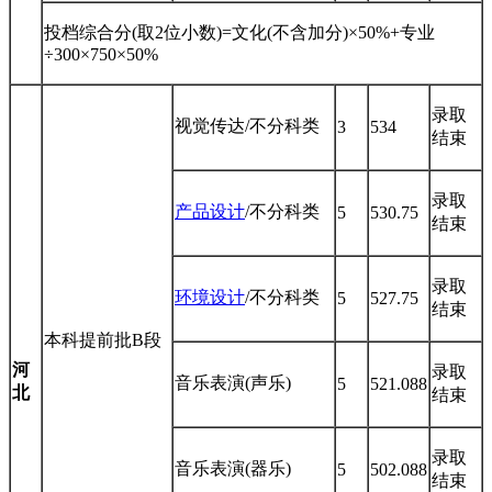
投档综合分(取2位小数)=文化(不含加分)×50%+专业
÷300×750×50%
录取
视觉传达/不分科类
3
534
结束
录取
产品设计
/不分科类
5
530.75
结束
录取
环境设计
/不分科类
5
527.75
结束
本科提前批B段
河
录取
音乐表演(声乐)
5
521.088
北
结束
录取
音乐表演(器乐)
5
502.088
结束