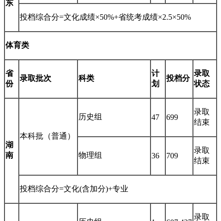
东
投档综合分=文化成绩×50%+省统考成绩×2.5×50%
体育类
省
计
录取
录取批次
科类
投档分
份
划
状态
录取
历史组
47
699
结束
本科批（普通）
湖
录取
南
物理组
36
709
结束
投档综合分=文化(含加分)+专业
录取