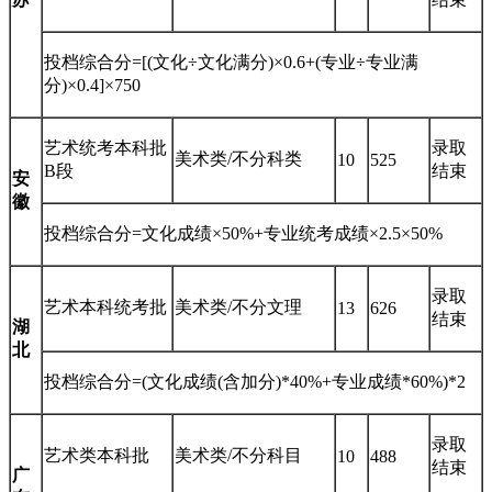
投档综合分=[(文化÷文化满分)×0.6+(专业÷专业满
分)×0.4]×750
艺术统考本科批
录取
美术类/不分科类
10
525
B段
结束
安
徽
投档综合分=文化成绩×50%+专业统考成绩×2.5×50%
录取
艺术本科统考批
美术类/不分文理
13
626
结束
湖
北
投档综合分=(文化成绩(含加分)*40%+专业成绩*60%)*2
录取
艺术类本科批
美术类/不分科目
10
488
结束
广