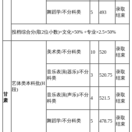
录取
舞蹈学/不分科类
5
493
结束
投档综合分(取2位小数)=文化×50% +专业×2.5×50%
录取
美术类/不分科类
10
520
结束
音乐表演(器乐)/不分
录取
3
520.75
科类
结束
艺体类本科批(H
段)
甘
音乐表演(声乐)/不分
录取
4
521.5
肃
科类
结束
录取
舞蹈学/不分科类
5
478.75
结束