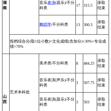
湖
音乐
表演
(器乐)/不分
录取
17
315.5
南
科类
结束
录取
舞蹈学
/不分科类
13
300.3
结束
投档综合分(取1位小数)=文化成绩(含加分)×30%+专业成
绩×70%
录取
美术类/不分科类
8
484.25
结束
音乐表演(声乐)/不分
录取
3
507.75
科类
结束
艺术本科批
山
音乐表演(器乐)/不分
录取
西
3
503
科类
结束