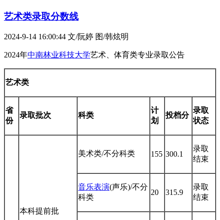
艺术类录取分数线
2024-9-14 16:00:44
文/阮婷 图/韩炫明
2024年
中南林业科技大学
艺术、体育类专业录取公告
艺术类
省
计
录取
录取批次
科类
投档分
份
划
状态
录取
美术类/不分科类
155
300.1
结束
音乐表演
(声乐)/不分
录取
20
315.9
科类
结束
本科提前批