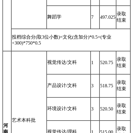
录取
舞蹈学
7
497.025
结束
投档综合分(取3位小数)=文化(含加分)*0.5+(专业
÷300)*750*0.5
录取
视觉传达/文科
1
520.75
结束
录取
产品设计/文科
3
518.75
结束
录取
环境设计/文科
3
520.50
结束
艺术本科批
河
录取
南
视觉传达/理科
1
515.00