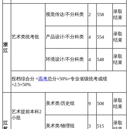
录取
视觉传达/不分科类
2
558
结束
录取
艺术类统考批
产品设计/不分科类
4
554
结束
浙
江
录取
环境设计/不分科类
4
548
结束
投档综合分 =
高考
总分×50%+专业省级统考成绩
×2.5×50%
录取
美术类/历史组
9
508
结束
艺术提前本科2
小批
江
录取
美术类/物理组
3
515
苏
结束