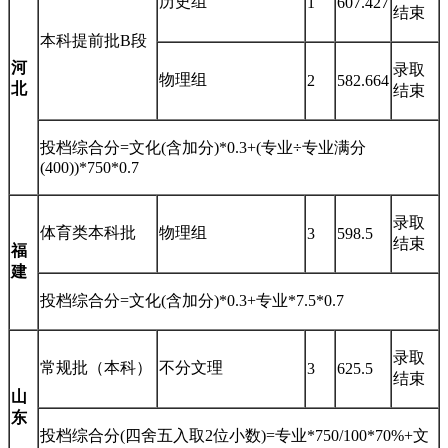
历史组
1
607.427
结束
本科提前批B段
河
录取
物理组
2
582.664
北
结束
投档综合分=文化(含加分)*0.3+(专业÷专业满分
(400))*750*0.7
录取
体育类本科批
物理组
3
598.5
结束
福
建
投档综合分=文化(含加分)*0.3+专业*7.5*0.7
录取
常规批（本科）
不分文理
3
625.5
结束
山
东
投档综合分(四舍五入取2位小数)=专业*750/100*70%+文