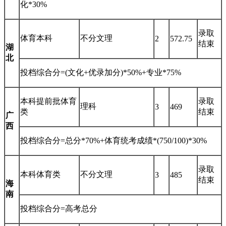
化*30%
录取
体育本科
不分文理
2
572.75
结束
湖
北
投档综合分=(文化+优录加分)*50%+专业*75%
本科提前批体育
录取
理科
3
469
类
结束
广
西
投档综合分=总分*70%+体育统考成绩*(750/100)*30%
录取
本科体育类
不分文理
3
485
结束
海
南
投档综合分=高考总分