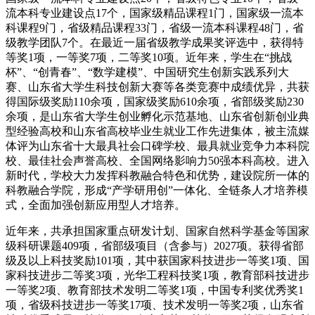
流本科专业建设点17个，国家级精品课程1门，国家级一流本
科课程9门，省级精品课程33门，省级一流本科课程48门，省
级教学团队7个。在最近一届省级教学成果奖评选中，获得特
等奖1项，一等奖7项，二等奖10项。近年来，学生在“挑战
杯”、“创青春”、“数学建模”、中国研究生创新实践系列大
赛、山东省大学生科技创新大赛等各类竞赛中成绩优异，共获
得国际级奖励110余项，国家级奖励610余项，省部级奖励230
余项，是山东省大学生创业孵化示范基地、山东省创新创业典
型经验高校和山东省高校毕业生就业工作先进集体，被主流媒
体评为山东省十大最具社会口碑学校、最具就业竞争力本科院
校、最佳社会声誉高校、全国网络影响力50强本科高校。进入
新时代，学校大力发挥科教融合特色和优势，建设院所一体的
科教融合学院，形成“产学研用创”一体化、全链条人才培养模
式，全面加强创新应用型人才培养。
近年来，共承担国家重点研发计划、国家自然科学基金等国家
级科研课题409项，省部级项目（含参与）2027项。获得省部
级及以上科技奖励101项，其中获国家科技进步一等奖1项、国
家科技进步二等奖3项，光华工程科技奖1项，教育部科技进步
一等奖2项、教育部技术发明二等奖1项，中国专利奖优秀奖1
项，省级科技进步一等奖17项、技术发明一等奖2项，山东省