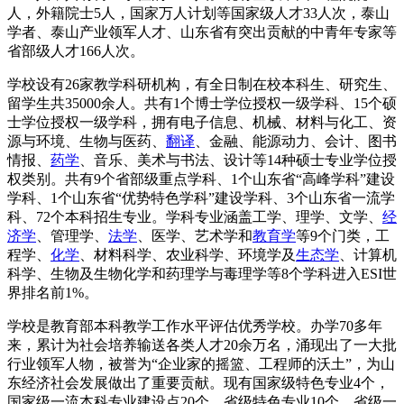
人，外籍院士5人，国家万人计划等国家级人才33人次，泰山
学者、泰山产业领军人才、山东省有突出贡献的中青年专家等
省部级人才166人次。
学校设有26家教学科研机构，有全日制在校本科生、研究生、
留学生共35000余人。共有1个博士学位授权一级学科、15个硕
士学位授权一级学科，拥有电子信息、机械、材料与化工、资
源与环境、生物与医药、
翻译
、金融、能源动力、会计、图书
情报、
药学
、音乐、美术与书法、设计等14种硕士专业学位授
权类别。共有9个省部级重点学科、1个山东省“高峰学科”建设
学科、1个山东省“优势特色学科”建设学科、3个山东省一流学
科、72个本科招生专业。学科专业涵盖工学、理学、文学、
经
济学
、管理学、
法学
、医学、艺术学和
教育学
等9个门类，工
程学、
化学
、材料科学、农业科学、环境学及
生态学
、计算机
科学、生物及生物化学和药理学与毒理学等8个学科进入ESI世
界排名前1%。
学校是教育部本科教学工作水平评估优秀学校。办学70多年
来，累计为社会培养输送各类人才20余万名，涌现出了一大批
行业领军人物，被誉为“企业家的摇篮、工程师的沃土”，为山
东经济社会发展做出了重要贡献。现有国家级特色专业4个，
国家级一流本科专业建设点20个，省级特色专业10个，省级一