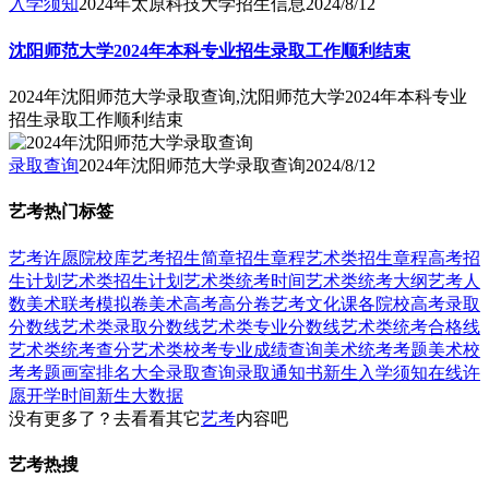
入学须知
2024年太原科技大学招生信息
2024/8/12
沈阳师范大学2024年本科专业招生录取工作顺利结束
2024年沈阳师范大学录取查询,沈阳师范大学2024年本科专业
招生录取工作顺利结束
录取查询
2024年沈阳师范大学录取查询
2024/8/12
艺考热门标签
艺考
许愿
院校库
艺考招生简章
招生章程
艺术类招生章程
高考招
生计划
艺术类招生计划
艺术类统考时间
艺术类统考大纲
艺考人
数
美术联考模拟卷
美术高考高分卷
艺考文化课
各院校高考录取
分数线
艺术类录取分数线
艺术类专业分数线
艺术类统考合格线
艺术类统考查分
艺术类校考专业成绩查询
美术统考考题
美术校
考考题
画室排名大全
录取查询
录取通知书
新生入学须知
在线许
愿
开学时间
新生大数据
没有更多了？去看看其它
艺考
内容吧
艺考热搜