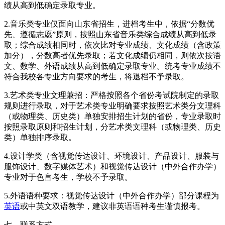
绩从高到低确定录取专业。
2.音乐类专业仅面向山东省招生，进档考生中，依据“分数优
先、遵循志愿”原则，按照山东省音乐类综合成绩从高到低录
取；综合成绩相同时，依次比对专业成绩、文化成绩（含政策
加分），分数高者优先录取；若文化成绩仍相同，则依次按语
文、数学、外语成绩从高到低确定录取专业。统考专业成绩不
符合我校各专业方向要求的考生，将退档不予录取。
3.艺术类专业文理兼招：严格按照各个省份考试院制定的录取
规则进行录取，对于艺术类专业明确要求按照艺术类分文理科
（或物理类、历史类）单独安排招生计划的省份，专业录取时
按照录取原则和招生计划，分艺术类文理科（或物理类、历史
类）单独排序录取。
4.设计学类（含视觉传达设计、环境设计、产品设计、服装与
服饰设计、数字媒体艺术）和视觉传达设计（中外合作办学）
专业对于色盲考生，学校不予录取。
5.外语语种要求：视觉传达设计（中外合作办学）部分课程为
英语
或中英文双语教学，建议非英语语种考生谨慎报考。
七、联系方式