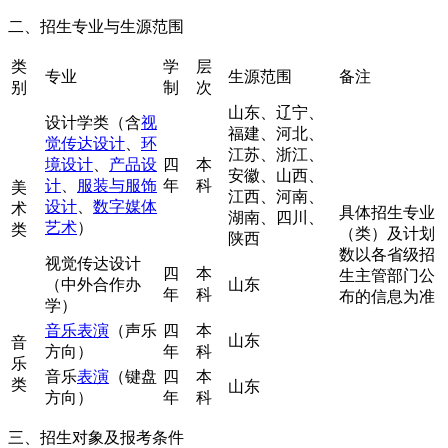
二、招生专业与生源范围
类
学
层
专业
生源范围
备注
别
制
次
山东、辽宁、
设计学类（含
视
福建、河北、
觉传达设计
、
环
江苏、浙江、
境设计
、
产品设
四
本
安徽、山西、
计
、
服装与服饰
年
科
美
江西、河南、
设计
、
数字媒体
术
具体招生专业
湖南、四川、
艺术
）
类
（类）及计划
陕西
数以各省级招
视觉传达设计
四
本
生主管部门公
（中外合作办
山东
年
科
布的信息为准
学）
音乐表演
（声乐
四
本
山东
音
方向）
年
科
乐
音乐
表演
（键盘
四
本
类
山东
方向）
年
科
三、招生对象及报考条件