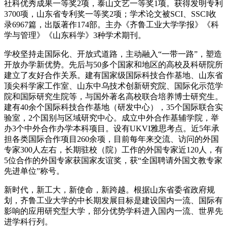
社科优秀成果一等奖2项，泰山文艺一等奖1项。获得发明专利
3700项，山东省专利奖一等奖2项；学术论文被SCI、SSCI收
录6967篇，出版著作174部。主办《齐鲁工业大学学报》《科
学与管理》《山东科学》3种学术期刊。
学校坚持走国际化、开放式道路，主动融入“一带一路”，塑造
开放办学新优势。先后与50多个国家和地区的高校及科研院所
建立了友好合作关系。建有国家级国际科技合作基地、山东省
顶尖科学家工作室、山东中乌技术创新研究院、国际化示范学
院和国际研究生院等，与国外著名高校联合培养博士研究生。
建有40余个国际科技合作基地（研发中心），35个国际联合实
验室，2个国别与区域研究中心。成立中外合作基辅学院，举
办3个中外合作办学本科项目。设有UKVI雅思考点。近5年承
担各类国际合作项目260余项，目前每年来交流、访问的外国
专家300人左右，长期驻校（院）工作的外国专家近120人，有
5位合作的外国专家获国家友谊奖，获“全国聘请外国文教专家
先进单位”称号。
新时代，新工大，新使命，新跨越。根据山东省委省政府规
划，齐鲁工业大学的中长期发展目标是建设国内一流、国际有
影响的应用研究型大学，部分优势学科进入国内一流、世界先
进学科行列。