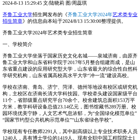
2024-8-13 15:29:45
文/陆晓莉 图/周蕊琪
齐鲁工业大学
招生网发布的《
齐鲁工业大学2024年
艺术类专业
招生简章
》的信息由本站于2024/8/13 15:30:00整理提供。
齐鲁工业大学2024年艺术类专业招生简章
一、学校简介
齐鲁工业大学坐落于国家历史文化名城——泉城济南，由原齐
鲁工业大学和山东省科学院于2017年5月整合组建而成，是山
东省重点建设的应用研究型大学，山东省最大的综合性自然科
学研究机构，山东省属高校高水平大学“冲一流”建设高校。
学校在济南、青岛、济宁、菏泽、德州等地设有校区或研究机
构，主校区在济南长清大学科技园。学校牵头建设国家级平台
11个，省部级重点研究平台70余个。校舍建筑总面积153万平
方米，教学科研设备总值23.14亿元，图书馆藏书289万册。校
园环境优美宁静，人文艺术气息浓郁，为“全国绿化模范单位”
“国家节约型公共机构示范单位”“山东省绿色学校”。
学校现有专任教师2291人，其中副高级以上专业技术职务人员
1240人，具有博士学位的1419人。现有全职中国工程院院士1