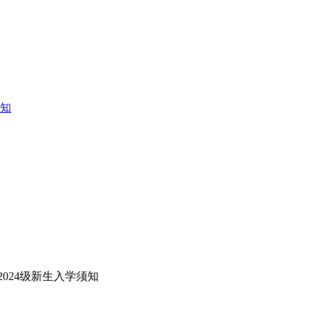
通知
024级新生入学须知