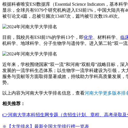
根据科睿唯安ESI数据库（Essential Science Indicato
显示，全球共有9379个研究机构进入ESI前1%，中国大陆共有46
被引论文4篇，总被引频次13487次，篇均被引次数19.49次。
目前，我校共有ESI前1%的学科13个，即
化学
、材料科学、
临
机科学、地球科学、分子生物学与遗传学。进入第二轮“双一流”
近年来，学校围绕国家“双一流”和河南“双航母”战略目标，
发展的一流学科生态体系；以生物学一流学科建设为引领，大力
服务与贡献等方面取得显著成效，持续助力学科高质量发展，学
势。
以上内容为河南大学大学排名信息，查看
河南大学更多版本排
相关推荐：
👉河南大学本科招生网专题（含招生计划、章程、高考录取及
🔆【大学排名】最新全国大学排行榜一览表