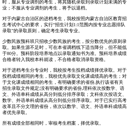
时，服从专业调剂的考生，将其随机录取到录取计划未满的专
业；不服从专业调剂的考生，将予以退档。
对于内蒙古自治区的进档考生，我校按照内蒙古自治区教育招
生考试中心的要求，实行“招生计划1:1范围内按专业志愿排队
录取”的录取原则，确定考生录取专业。
少数民族预科班只招收少数民族的考生，按分数优先的原则录
取。如果生源不足时，可在本省调档线下适当降分，但不能低
于80分。预科阶段培养地点以录取通知书为准。预科培养成绩
合格者转入我校本科就读，不合格者取消录取资格。
对于进档考生分专业时，我校按考生投档成绩择优录取。对于
投档成绩相同的考生，我校优先录取文化课成绩高的考生；对
于文化课成绩相同的考生，有明确要求的省份,执行该省有关
招生录取文件规定;没有明确要求的省份,理科依次按数学、语
文、外语单科成绩从高分到低分排序录取；文科依次按语文、
数学、外语单科成绩从高分到低分排序录取。对于已实行高考
改革且不分文理的省份，依次以数学、语文、外语单科成绩高
者优先录取。
所有成绩全部相同时，审核考生档案，择优录取。