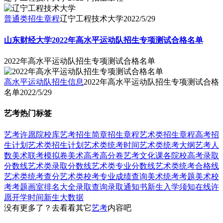
普通类招生章程
辽宁工程技术大学
2022/5/29
山东财经大学2022年高水平运动队招生专项测试合格名单
2022年高水平运动队招生专项测试合格名单
高水平运动队招生信息
2022年高水平运动队招生专项测试合格
名单
2022/5/29
艺考热门标签
艺考
许愿
院校库
艺考招生简章
招生章程
艺术类招生章程
高考招
生计划
艺术类招生计划
艺术类统考时间
艺术类统考大纲
艺考人
数
美术联考模拟卷
美术高考高分卷
艺考文化课
各院校高考录取
分数线
艺术类录取分数线
艺术类专业分数线
艺术类统考合格线
艺术类统考查分
艺术类校考专业成绩查询
美术统考考题
美术校
考考题
画室排名大全
录取查询
录取通知书
新生入学须知
在线许
愿
开学时间
新生大数据
没有更多了？去看看其它
艺考
内容吧