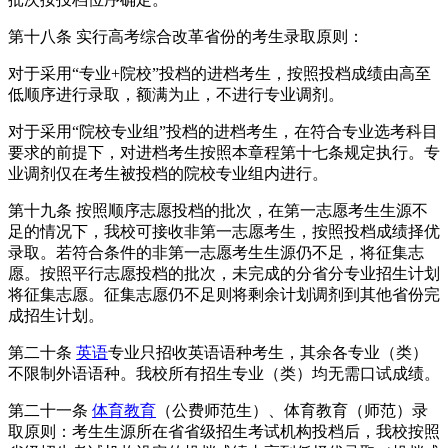
第十八条 实行高考综合改革省份的考生录取原则：
对于采用“专业+院校”投档的进档考生，按照投档成绩由高至
低顺序进行录取，额满为止，不进行专业调剂。
对于采用“院校专业组”投档的进档考生，在符合专业选考科目
要求的前提下，对进档考生按照本章程第十七条规定执行。专
业调剂仅在考生被投档的院校专业组内进行。
第十九条 按照顺序志愿投档的批次，在第一志愿考生生源不
足的情况下，我校可接收非第一志愿考生，按照投档成绩择优
录取。若符合条件的非第一志愿考生生源仍不足，将征集志
愿。按照平行志愿投档的批次，未完成的分省分专业招生计划
将征集志愿。征集志愿仍不足则将剩余计划调剂到其他省份完
成招生计划。
第二十条
英语
专业只招收英语语种考生，其余各专业（类）
不限制外语语种。我校所有招生专业（类）均无需口试成绩。
第二十一条
体育教育
（公费师范生）、体育教育（师范）录
取原则：考生生源所在省省级招生考试机构投档后，我校按照