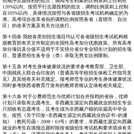
照顺序志愿投档的批次，调阅考生档案的比例原则上控制在
120%以内。按照平行志愿投档的批次，调档比例原则上控制
在105%以内，具体情况按照与各省级招生考试机构确定的为
准。高考综合改革省份的调档比例按照各省（直辖市、自治
区）的改革方案及有关办法执行。
第十四条 我校各类别招生项目均认可各省级招生考试机构根
据教育部有关文件制定的全国性高考加分优惠政策。所有高考
加分项目及分值不适用于不安排分省分专业招生计划的招生项
目。普通类招生各专业（类）录取无男女比例限制。
第十五条 对考生身体健康状况的要求参考教育部、卫生部、
中国残疾人联合会印发的《普通高等学校招生体检工作指导意
见》及其他有关补充规定。报考师范专业的考生身体健康状况
同时参考陕西省教育厅发布的教师资格认定体检相关规定。
第十六条 对于公费师范生与优师计划合并投档的省份，优师
计划只录取有志愿考生。非西藏生源定向西藏就业的招生专业
只招收有志愿考生，且考生须为非西藏户籍的应届高中毕业
生。按照《关于印发<非西藏生源定向西藏就业协议书>的通
知》（教民司函﹝2008﹞63号）的要求，非西藏生源定向西藏
就业的考生在填报志愿时除按省级招生考试机构要求填涂有关