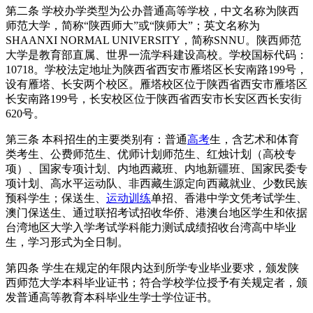
第二条 学校办学类型为公办普通高等学校，中文名称为陕西
师范大学，简称“陕西师大”或“陕师大”；英文名称为
SHAANXI NORMAL UNIVERSITY，简称SNNU。陕西师范
大学是教育部直属、世界一流学科建设高校。学校国标代码：
10718。学校法定地址为陕西省西安市雁塔区长安南路199号，
设有雁塔、长安两个校区。雁塔校区位于陕西省西安市雁塔区
长安南路199号，长安校区位于陕西省西安市长安区西长安街
620号。
第三条 本科招生的主要类别有：普通
高考
生，含艺术和体育
类考生、公费师范生、优师计划师范生、红烛计划（高校专
项）、国家专项计划、内地西藏班、内地新疆班、国家民委专
项计划、高水平运动队、非西藏生源定向西藏就业、少数民族
预科学生；保送生、
运动训练
单招、香港中学文凭考试学生、
澳门保送生、通过联招考试招收华侨、港澳台地区学生和依据
台湾地区大学入学考试学科能力测试成绩招收台湾高中毕业
生，学习形式为全日制。
第四条 学生在规定的年限内达到所学专业毕业要求，颁发陕
西师范大学本科毕业证书；符合学校学位授予有关规定者，颁
发普通高等教育本科毕业生学士学位证书。