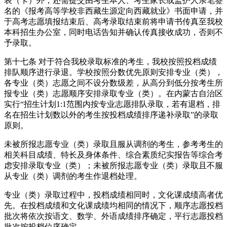
表（卡）外，还需提交由考生本人、考生家长或监护人亲笔签
名的《报考高等学校非西藏生源定向西藏就业》书面申请，并
于高考志愿填报结束后、高考录取结束前将申请书传真至我校
本科招生办公室，同时电话告知并确认传真接收成功，否则不
予录取。
第十七条 对于符合我校录取标准的考生，我校按照投档成绩
排队顺序进行录退。学校按照分数优先原则安排专业（类），
各专业（类）志愿之间不设分数级差，从高分到低分按考生所
报专业（类）志愿顺序安排录取专业（类）。在内蒙古自治区
实行“招生计划1:1范围内按专业志愿排队录取，若有退档，排
名在招生计划数以外的考生按投档成绩排序递补录取”的录取
原则。
未被所报志愿专业（类）录取且服从调剂的考生，参考考生的
相关科目成绩、特长及身体条件、综合素质纪实报告等综合考
虑安排录取专业（类）；未被所报志愿专业（类）录取且不服
从专业（类）调剂的考生作退档处理。
专业（类）录取过程中，投档成绩相同时，文化课成绩高者优
先。在投档成绩和文化课成绩均相同的情况下，顺序志愿投档
批次将依次按语文、数学、外语成绩排序确定，平行志愿投档
批次按投档位序确定。