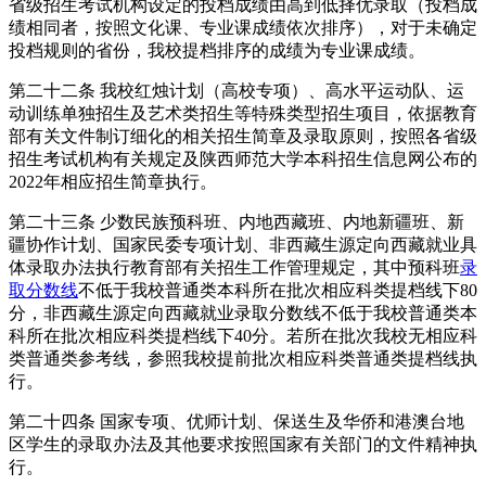
省级招生考试机构设定的投档成绩由高到低择优录取（投档成
绩相同者，按照文化课、专业课成绩依次排序），对于未确定
投档规则的省份，我校提档排序的成绩为专业课成绩。
第二十二条 我校红烛计划（高校专项）、高水平运动队、运
动训练单独招生及艺术类招生等特殊类型招生项目，依据教育
部有关文件制订细化的相关招生简章及录取原则，按照各省级
招生考试机构有关规定及陕西师范大学本科招生信息网公布的
2022年相应招生简章执行。
第二十三条 少数民族预科班、内地西藏班、内地新疆班、新
疆协作计划、国家民委专项计划、非西藏生源定向西藏就业具
体录取办法执行教育部有关招生工作管理规定，其中预科班
录
取分数线
不低于我校普通类本科所在批次相应科类提档线下80
分，非西藏生源定向西藏就业录取分数线不低于我校普通类本
科所在批次相应科类提档线下40分。若所在批次我校无相应科
类普通类参考线，参照我校提前批次相应科类普通类提档线执
行。
第二十四条 国家专项、优师计划、保送生及华侨和港澳台地
区学生的录取办法及其他要求按照国家有关部门的文件精神执
行。