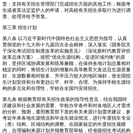
责；支持有关招生管理部门完成招生方面的其他工作；根据考
生或者其法定监护人的申请，对高校有关招生录取行为进行调
查、处理并给予答复。
第三章 招生计划
第八条 以习近平新时代中国特色社会主义思想为指导，认真
贯彻党的十九大和十九届历次全会精神，深入落实《国务院关
于深化考试招生制度改革的实施意见》《深化新时代教育评价
改革总体方案》，按照“优化生源结构，促进区域均衡”的原
则，坚持区域协调发展和统筹兼顾，在保持各地计划总量相对
稳定的同时，将招生计划的增量向高等教育欠发达且生源质量
好、生源数量相对较多、升学压力较大的地区倾斜，使全国招
生计划安排和分布更趋公平、科学、合理。为保持学校生源结
构的多元化和合理性，学校在全国均安排招生。
第九条 根据教育部有关招生政策的指导性意见，结合我国经
济建设和社会发展的需要、学校办学条件和对各地区人才需求
的分析、预测，遵照教育部下发的有关来源计划需求建议，参
考近年来各地生源情况和毕业生就业情况，进行年度招生专业
（类）结构、区域结构的调整。在国家核定的年度招生规模
内，合理编制来源计划并报教育部审核，经省级招生考试机构