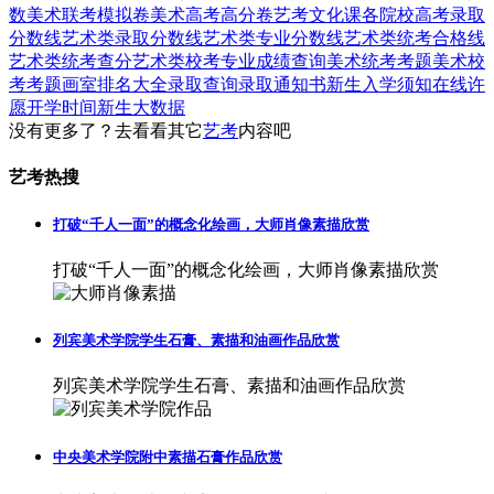
数
美术联考模拟卷
美术高考高分卷
艺考文化课
各院校高考录取
分数线
艺术类录取分数线
艺术类专业分数线
艺术类统考合格线
艺术类统考查分
艺术类校考专业成绩查询
美术统考考题
美术校
考考题
画室排名大全
录取查询
录取通知书
新生入学须知
在线许
愿
开学时间
新生大数据
没有更多了？去看看其它
艺考
内容吧
艺考热搜
打破“千人一面”的概念化绘画，大师肖像素描欣赏
打破“千人一面”的概念化绘画，大师肖像素描欣赏
列宾美术学院学生石膏、素描和油画作品欣赏
列宾美术学院学生石膏、素描和油画作品欣赏
中央美术学院附中素描石膏作品欣赏